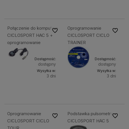
Do
Do
406,90 zł
406,90 zł
koszyka
koszy
Połączenie do komputera
Oprogramowanie
Do ulubionych
Do ulubi
CICLOSPORT HAC 5 +
CICLOSPORT CICLO
oprogramowanie
TRAINER
Dostępność:
Dostępność:
dostępny
dostępny
Wysyłka w:
Wysyłka w:
3 dni
3 dni
Do
Do
439,90 zł
98,90 zł
koszyka
koszyka
Oprogramowanie
Podstawka pulsometra
Do ulubionych
Do ulubi
CICLOSPORT CICLO
CICLOSPORT HAC 5
TOUR