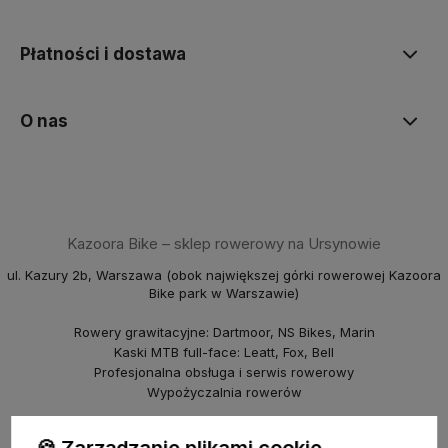
Płatności i dostawa
O nas
Kazoora Bike – sklep rowerowy na Ursynowie
ul. Kazury 2b, Warszawa (obok największej górki rowerowej Kazoora
Bike park w Warszawie)
Rowery grawitacyjne: Dartmoor, NS Bikes, Marin
Kaski MTB full-face: Leatt, Fox, Bell
Profesjonalna obsługa i serwis rowerowy
Wypożyczalnia rowerów
piBike – sklep rowerowy na Młocinach