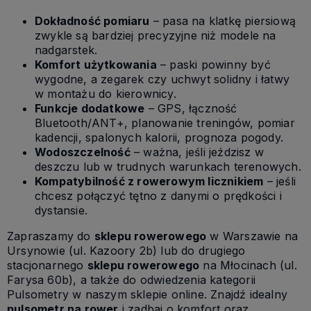
Dokładność pomiaru
– pasa na klatkę piersiową
zwykle są bardziej precyzyjne niż modele na
nadgarstek.
Komfort użytkowania
– paski powinny być
wygodne, a zegarek czy uchwyt solidny i łatwy
w montażu do kierownicy.
Funkcje dodatkowe
– GPS, łączność
Bluetooth/ANT+, planowanie treningów, pomiar
kadencji, spalonych kalorii, prognoza pogody.
Wodoszczelność
– ważna, jeśli jeździsz w
deszczu lub w trudnych warunkach terenowych.
Kompatybilność z rowerowym licznikiem
– jeśli
chcesz połączyć tętno z danymi o prędkości i
dystansie.
Zapraszamy do
sklepu rowerowego
w Warszawie na
Ursynowie (ul. Kazoory 2b) lub do drugiego
stacjonarnego
sklepu rowerowego
na Młocinach (ul.
Farysa 60b), a także do odwiedzenia kategorii
Pulsometry w naszym sklepie online. Znajdź idealny
pulsometr na rower
i zadbaj o komfort oraz