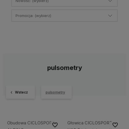
Nowość: (wybierz)
Promocja: (wybierz)
pulsometry
Wstecz
pulsometry
Obudowa CICLOSPORT
Głowica CICLOSPORT
Do ulubionych
Do ulubi