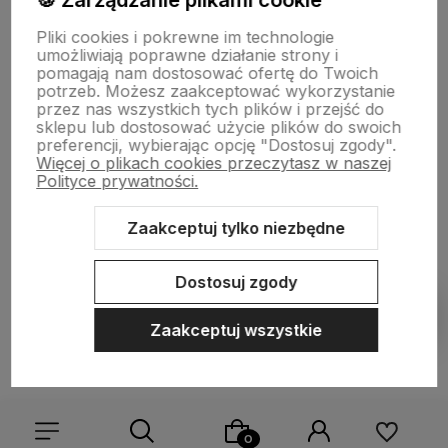
🍪 Zarządzanie plikami cookie
ul. Farysa 60b, Warszawa
Pliki cookies i pokrewne im technologie
Rowery crossowe i miejskie (Marin, NS Bikes, Polka)
umożliwiają poprawne działanie strony i
Punkt odbioru i serwis
pomagają nam dostosować ofertę do Twoich
© 2025 Kazoora BIKE & piBike. Wszelkie prawa zastrzeżone.
potrzeb. Możesz zaakceptować wykorzystanie
przez nas wszystkich tych plików i przejść do
sklepu lub dostosować użycie plików do swoich
preferencji, wybierając opcję "Dostosuj zgody".
Więcej o plikach cookies przeczytasz w naszej
Polityce prywatności.
Zaakceptuj tylko niezbędne
Sklep internetowy Shoper.pl
Szablon Shoper Modern 3.0™
od
GrowCommerce
Dostosuj zgody
Pokaż filtry
Zaakceptuj wszystkie