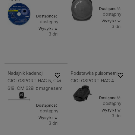
Dostępność:
dostępny
Dostępność:
Wysyłka w:
dostępny
3 dni
Wysyłka w:
3 dni
Do
54,89 zł
Do
98,90 zł
koszyka
koszyka
Nadajnik kadencji
Podstawka pulsometra
Do ulubionych
Do ulubi
CICLOSPORT HAC 5, CM
CICLOSPORT HAC 4
619, CM 628i z magnesem
Dostępność:
dostępny
Dostępność:
Wysyłka w:
dostępny
3 dni
Wysyłka w:
3 dni
Do
153,90 zł
Do