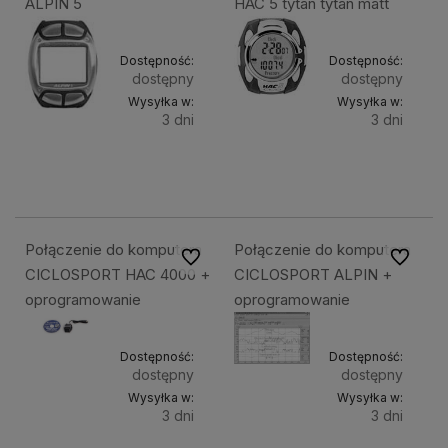
ALPIN 5
HAC 5 tytan tytan matt
Dostępność:
Dostępność:
dostępny
dostępny
Wysyłka w:
Wysyłka w:
3 dni
3 dni
Do
Do
98,90 zł
725,90 zł
koszyka
koszyk
Połączenie do komputera
Połączenie do komputera
Do ulubionych
Do ulubi
CICLOSPORT HAC 4000 +
CICLOSPORT ALPIN +
oprogramowanie
oprogramowanie
Dostępność:
Dostępność:
dostępny
dostępny
Wysyłka w:
Wysyłka w:
3 dni
3 dni