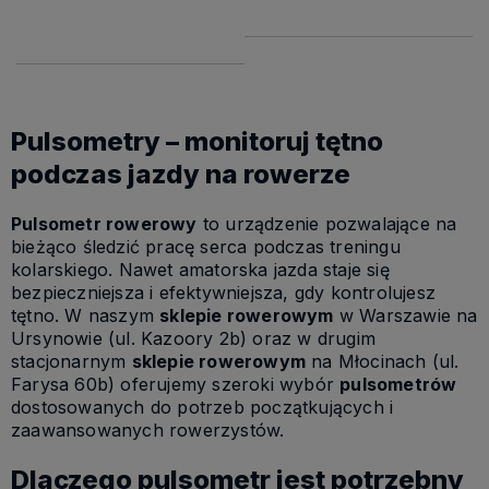
153,90 zł
koszyk
koszyka
Pulsometry – monitoruj tętno
podczas jazdy na rowerze
Pulsometr rowerowy
to urządzenie pozwalające na
bieżąco śledzić pracę serca podczas treningu
kolarskiego. Nawet amatorska jazda staje się
bezpieczniejsza i efektywniejsza, gdy kontrolujesz
tętno. W naszym
sklepie rowerowym
w Warszawie na
Ursynowie (ul. Kazoory 2b) oraz w drugim
stacjonarnym
sklepie rowerowym
na Młocinach (ul.
Farysa 60b) oferujemy szeroki wybór
pulsometrów
dostosowanych do potrzeb początkujących i
zaawansowanych rowerzystów.
Dlaczego pulsometr jest potrzebny