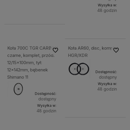
Wysyłka w:
Do
6 299,49 zł
48 godzin
koszyka
Do
2 299,49 zł
kosz
Koła 700C TGR CARBON,
Koła AR60, disc, komplet,
Do ulubionych
Do ulubi
czarne, komplet, przód:
HGR/XDR
12/15x100mm, tył:
12x142mm, bębenek
Dostępność:
Shimano 11
dostępny
Wysyłka w:
48 godzin
Dostępność:
dostępny
Do
6 299,49 zł
Wysyłka w:
kosz
48 godzin
Do
3 699,49 zł