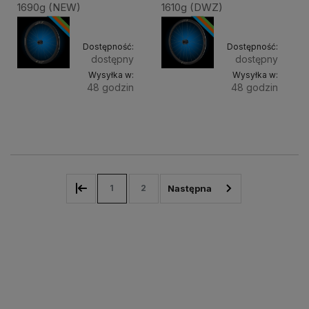
1690g (NEW)
1610g (DWZ)
Dostępność:
Dostępność:
dostępny
dostępny
Wysyłka w:
Wysyłka w:
48 godzin
48 godzin
Do
Do
4 999,90 zł
5 059,90 zł
koszyka
kosz
1
2