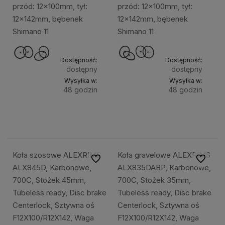
przód: 12x100mm, tył:
przód: 12x100mm, tył:
12x142mm, bębenek
12x142mm, bębenek
Shimano 11
Shimano 11
Dostępność:
Dostępność:
dostępny
dostępny
Wysyłka w:
Wysyłka w:
48 godzin
48 godzin
Do
Do
4 599,49 zł
5 599,49 zł
koszyka
kosz
Koła szosowe ALEXRIMS
Koła gravelowe ALEXRIMS
Do ulubionych
Do ulubi
ALX845D, Karbonowe,
ALX835DABP, Karbonowe,
700C, Stożek 45mm,
700C, Stożek 35mm,
Tubeless ready, Disc brake
Tubeless ready, Disc brake
Centerlock, Sztywna oś
Centerlock, Sztywna oś
F12X100/R12X142, Waga
F12X100/R12X142, Waga