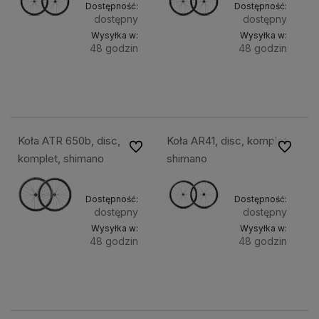
Dostępność:
Dostępność:
dostępny
dostępny
Wysyłka w:
Wysyłka w:
48 godzin
48 godzin
Do
Do
3 199,49 zł
3 199,49 zł
koszyka
kosz
Koła ATR 650b, disc,
Koła AR41, disc, komplet,
Do ulubionych
Do ulubi
komplet, shimano
shimano
Dostępność:
Dostępność:
dostępny
dostępny
Wysyłka w:
Wysyłka w:
48 godzin
48 godzin
Do
Do
2 699,49 zł
2 699,49 zł
koszyka
kosz