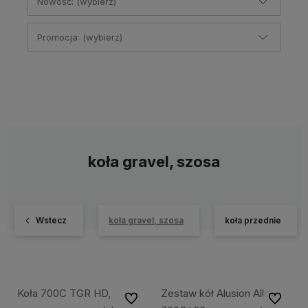
Nowość: (wybierz)
Promocja: (wybierz)
koła gravel, szosa
Wstecz
koła gravel, szosa
koła przednie
Koła 700C TGR HD,
Zestaw kół Alusion Alloy
Do ulubionych
Do ulubi