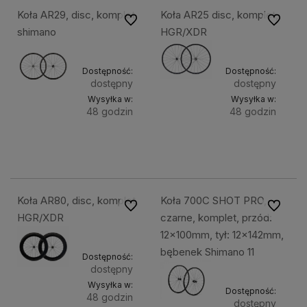
Koła AR29, disc, komplet,
Koła AR25 disc, komplet,
Do ulubionych
Do ulubi
shimano
HGR/XDR
Dostępność:
Dostępność:
dostępny
dostępny
Wysyłka w:
Wysyłka w:
48 godzin
48 godzin
Do
Do
2 699,49 zł
6 299,49 zł
koszyka
kosz
Koła AR80, disc, komplet,
Koła 700C SHOT PRO,
Do ulubionych
Do ulubi
HGR/XDR
czarne, komplet, przód:
12x100mm, tył: 12x142mm,
bębenek Shimano 11
Dostępność:
dostępny
Wysyłka w:
Dostępność:
48 godzin
dostępny