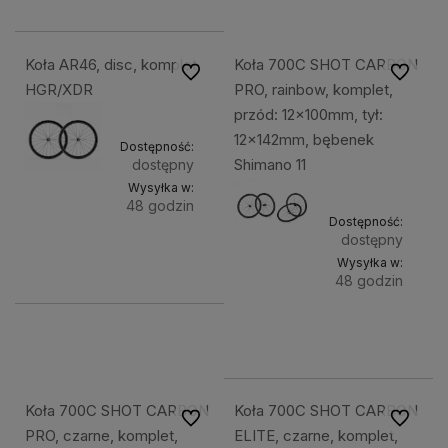
koszyka
Koła AR46, disc, komplet,
Koła 700C SHOT CARBON
Do ulubionych
Do ulubi
HGR/XDR
PRO, rainbow, komplet,
przód: 12x100mm, tył:
12x142mm, bębenek
Dostępność:
Shimano 11
dostępny
Wysyłka w:
48 godzin
Dostępność:
Do
dostępny
6 299,49 zł
Wysyłka w:
koszyka
48 godzin
Do
4 599,49 zł
kosz
Koła 700C SHOT CARBON
Koła 700C SHOT CARBON
Do ulubionych
Do ulubi
PRO, czarne, komplet,
ELITE, czarne, komplet,