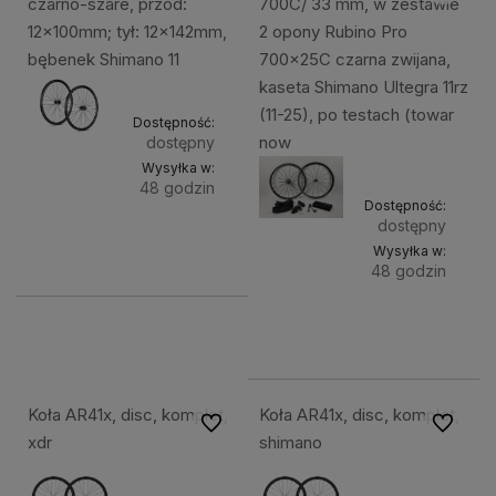
czarno-szare, przód:
700C/ 33 mm, w zestawie
12x100mm; tył: 12x142mm,
2 opony Rubino Pro
bębenek Shimano 11
700x25C czarna zwijana,
kaseta Shimano Ultegra 11rz
(11-25), po testach (towar
Dostępność:
now
dostępny
Wysyłka w:
48 godzin
Dostępność:
Do
dostępny
999,49 zł
Wysyłka w:
koszyka
48 godzin
Do
849,49 zł
koszyk
Koła AR41x, disc, komplet,
Koła AR41x, disc, komplet,
Do ulubionych
Do ulubi
xdr
shimano