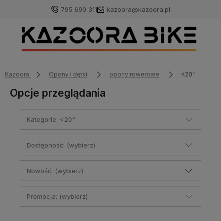
795 690 311
kazoora@kazoora.pl
Kazoora
Opony i dętki
opony rowerowe
<20"
Opcje przeglądania
Kategorie: <20"
Dostępność: (wybierz)
Nowość: (wybierz)
Promocja: (wybierz)