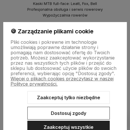
Kaski MTB full-face: Leatt, Fox, Bell
Profesjonalna obsługa i serwis rowerowy
Wypożyczalnia rowerów
piBike – sklep rowerowy na Młocinach
🍪 Zarządzanie plikami cookie
ul. Farysa 60b, Warszawa
Pliki cookies i pokrewne im technologie
Rowery crossowe i miejskie (Marin, NS Bikes, Polka)
umożliwiają poprawne działanie strony i
Punkt odbioru i serwis
pomagają nam dostosować ofertę do Twoich
© 2025 Kazoora BIKE & piBike. Wszelkie prawa zastrzeżone.
potrzeb. Możesz zaakceptować wykorzystanie
przez nas wszystkich tych plików i przejść do
sklepu lub dostosować użycie plików do swoich
preferencji, wybierając opcję "Dostosuj zgody".
Więcej o plikach cookies przeczytasz w naszej
Polityce prywatności.
Zaakceptuj tylko niezbędne
Sklep internetowy Shoper.pl
Szablon Shoper Modern 3.0™
od
GrowCommerce
Dostosuj zgody
Pokaż filtry
Zaakceptuj wszystkie