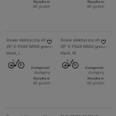
Wysyłka w:
Wysyłka w:
48 godzin
48 godzin
Do
Do
11 499,49 zł
22 999,00 zł
koszyka
kosz
Rower elektryczny eMTB
Rower elektryczny eMTB
Do ulubionych
Do ulubi
29" E-PEAK M500 green-
29" E-PEAK M500 green-
black, L
black, M
Dostępność:
Dostępność:
dostępny
dostępny
Wysyłka w:
Wysyłka w:
48 godzin
48 godzin
Do
Do
7 999,49 zł
7 999,49 zł
koszyka
kosz