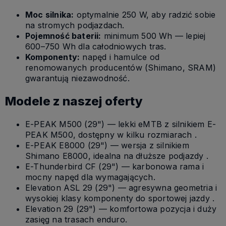
Moc silnika:
optymalnie 250 W, aby radzić sobie
na stromych podjazdach.
Pojemność baterii:
minimum 500 Wh — lepiej
600–750 Wh dla całodniowych tras.
Komponenty:
napęd i hamulce od
renomowanych producentów (Shimano, SRAM)
gwarantują niezawodność.
Modele z naszej oferty
E-PEAK M500 (29") — lekki eMTB z silnikiem E-
PEAK M500, dostępny w kilku rozmiarach .
E-PEAK E8000 (29") — wersja z silnikiem
Shimano E8000, idealna na dłuższe podjazdy .
E-Thunderbird CF (29") — karbonowa rama i
mocny napęd dla wymagających.
Elevation ASL 29 (29") — agresywna geometria i
wysokiej klasy komponenty do sportowej jazdy .
Elevation 29 (29") — komfortowa pozycja i duży
zasięg na trasach enduro.