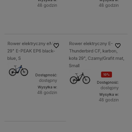
48 godzin
48 godzin
Do
Do
10 999,49 zł
10 999,49 zł
koszyka
kosz
Rower elektryczny eMTB
Rower elektryczny E-
Do ulubionych
Do ulubi
29" E-PEAK EP6 black-
Thunderbird CF, karbon,
blue, S
koła 29", Czarny/Grafit mat,
Small
Dostępność:
10%
dostępny
OKAZJA
Dostępność:
Wysyłka w:
dostępny
48 godzin
Wysyłka w:
48 godzin
Do
10 999,49 zł
Do
16 199,54 zł
koszyka
kosz
17 999,49 zł