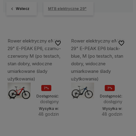
Wstecz
MTB elektryczne 29"
Rower elektryczny eMTB
Rower elektryczny eMTB
Do ulubionych
Do ulubi
29" E-PEAK EP6, czarno-
29" E-PEAK EP6 black-
czerwony M (po testach,
blue, M (po testach, stan
stan dobry, widoczne
dobry, widoczne
umiarkowane ślady
umiarkowane ślady
użytkowania)
użytkowania)
7%
7%
OKAZJA
OKAZJA
Dostępność:
Dostępność:
dostępny
dostępny
Wysyłka w:
Wysyłka w:
48 godzin
48 godzin
Do
Do
7 439,53 zł
7 439,53 zł