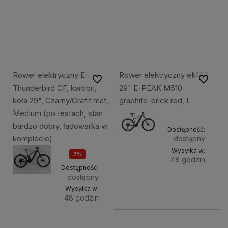
koszyka
kosz
7 999,49 zł
7 999,49 zł
7 904,53 zł
7 904,53 zł
Rower elektryczny E-
Rower elektryczny eMTB
Do ulubionych
Do ulubi
Thunderbird CF, karbon,
29" E-PEAK M510
koła 29", Czarny/Grafit mat,
graphite-brick red, L
Medium (po testach, stan
bardzo dobry, ładowarka w
Dostępność:
komplecie)
dostępny
Wysyłka w:
7%
48 godzin
OKAZJA
Dostępność:
dostępny
Do
11 499,49 zł
Wysyłka w:
kosz
48 godzin
Do
14 879,53 zł