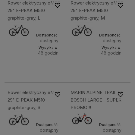
Rower elektryczny eMTB
Rower elektryczny eMTB
Do ulubionych
Do ulubi
29" E-PEAK M510
29" E-PEAK M510
graphite-gray, L
graphite-gray, M
Dostępność:
Dostępność:
dostępny
dostępny
Wysyłka w:
Wysyłka w:
48 godzin
48 godzin
Do
Do
11 499,49 zł
11 499,49 zł
koszyka
kosz
Rower elektryczny eMTB
MARIN ALPINE TRAIL E1
Do ulubionych
Do ulubi
29" E-PEAK M510
BOSCH LARGE - SUPER
graphite-gray, S
PROMO!!!
Dostępność:
Dostępność:
dostępny
dostępny