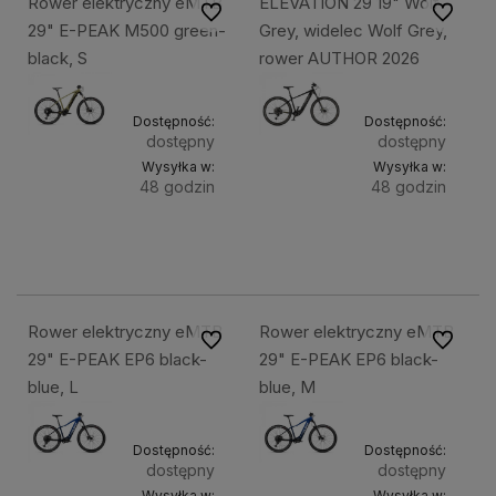
Rower elektryczny eMTB
ELEVATION 29 19" Wolf
Do ulubionych
Do ulubi
29" E-PEAK M500 green-
Grey, widelec Wolf Grey,
black, S
rower AUTHOR 2026
Dostępność:
Dostępność:
dostępny
dostępny
Wysyłka w:
Wysyłka w:
48 godzin
48 godzin
Do
Do
7 999,49 zł
12 999,49 zł
koszyka
kosz
Rower elektryczny eMTB
Rower elektryczny eMTB
Do ulubionych
Do ulubi
29" E-PEAK EP6 black-
29" E-PEAK EP6 black-
blue, L
blue, M
Dostępność:
Dostępność:
dostępny
dostępny
Wysyłka w:
Wysyłka w: