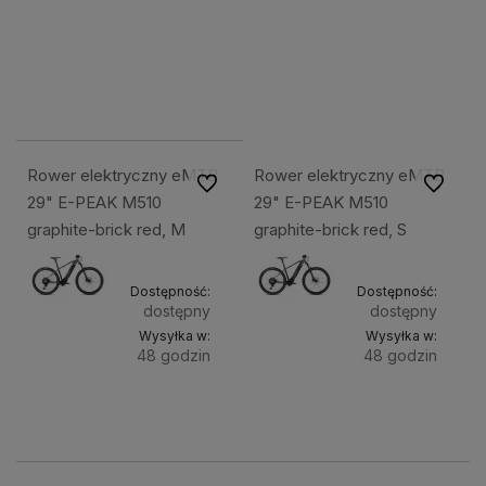
koszyka
15 999,49 zł
15 809,53 zł
Rower elektryczny eMTB
Rower elektryczny eMTB
Do ulubionych
Do ulubi
29" E-PEAK M510
29" E-PEAK M510
graphite-brick red, M
graphite-brick red, S
Dostępność:
Dostępność:
dostępny
dostępny
Wysyłka w:
Wysyłka w:
48 godzin
48 godzin
Do
Do
11 499,49 zł
11 499,49 zł
koszyka
kosz