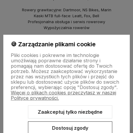
Rowery grawitacyjne: Dartmoor, NS Bikes, Marin
Kaski MTB full-face: Leatt, Fox, Bell
Profesjonalna obsługa i serwis rowerowy
Wypożyczalnia rowerów
piBike – sklep rowerowy na Młocinach
🍪 Zarządzanie plikami cookie
ul. Farysa 60b, Warszawa
Pliki cookies i pokrewne im technologie
Rowery crossowe i miejskie (Marin, NS Bikes, Polka)
umożliwiają poprawne działanie strony i
Punkt odbioru i serwis
pomagają nam dostosować ofertę do Twoich
© 2025 Kazoora BIKE & piBike. Wszelkie prawa zastrzeżone.
potrzeb. Możesz zaakceptować wykorzystanie
przez nas wszystkich tych plików i przejść do
sklepu lub dostosować użycie plików do swoich
preferencji, wybierając opcję "Dostosuj zgody".
Więcej o plikach cookies przeczytasz w naszej
Polityce prywatności.
Zaakceptuj tylko niezbędne
Sklep internetowy Shoper.pl
Szablon Shoper Modern 3.0™
od
GrowCommerce
Dostosuj zgody