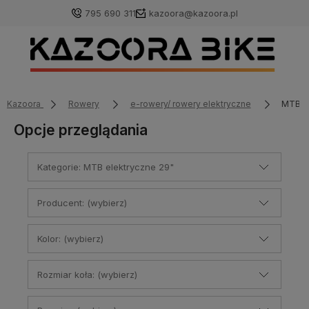
795 690 311
kazoora@kazoora.pl
Kazoora
Rowery
e-rowery/ rowery elektryczne
MTB el
Opcje przeglądania
Kategorie: MTB elektryczne 29"
Producent: (wybierz)
Kolor: (wybierz)
Rozmiar koła: (wybierz)