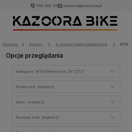
795 690 311
kazoora@kazoora.pl
Kazoora
Rowery
e-rowery/ rowery elektryczne
MTB El
Opcje przeglądania
Kategorie: MTB Elektryczne 29"/27,5"
Producent: (wybierz)
Kolor: (wybierz)
Rozmiar koła: (wybierz)