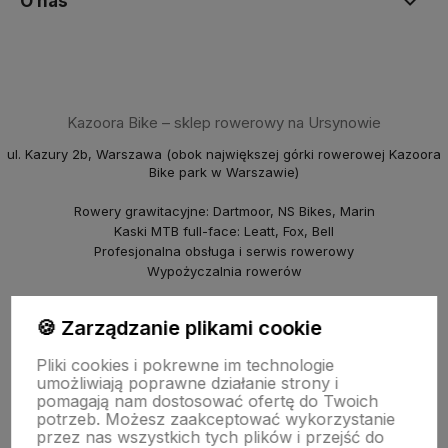
O nas
Kazoora Bike – sklep rowerowy na Ursynowie
ul. Kazury 2b, Warszawa (obok największej górki rowerowej Kazoora
Bike park w Warszawie)
Rowery grawitacyjne: Dartmoor, NS Bikes, Marin
Kaski MTB full-face: Leatt, Fox, Bell
Profesjonalna obsługa i serwis rowerowy
Wypożyczalnia rowerów
piBike – sklep rowerowy na Młocinach
🍪 Zarządzanie plikami cookie
ul. Farysa 60b, Warszawa
Pliki cookies i pokrewne im technologie
Rowery crossowe i miejskie (Marin, NS Bikes, Polka)
umożliwiają poprawne działanie strony i
Punkt odbioru i serwis
pomagają nam dostosować ofertę do Twoich
© 2025 Kazoora BIKE & piBike. Wszelkie prawa zastrzeżone.
potrzeb. Możesz zaakceptować wykorzystanie
przez nas wszystkich tych plików i przejść do