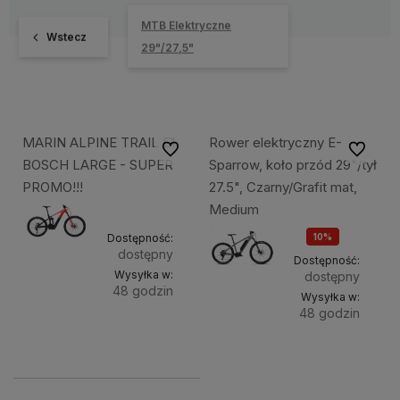
MTB Elektryczne
Wstecz
29"/27,5"
MARIN ALPINE TRAIL E1
Rower elektryczny E-
Do ulubionych
Do ulubi
BOSCH LARGE - SUPER
Sparrow, koło przód 29"/tył
PROMO!!!
27.5", Czarny/Grafit mat,
Medium
Dostępność:
10%
dostępny
OKAZJA
Dostępność:
Wysyłka w:
dostępny
48 godzin
Wysyłka w:
48 godzin
Do
22 999,00 zł
Do
6 929,54 zł
koszyka
kosz