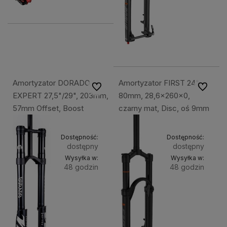
kosz
Amortyzator DORADO
Amortyzator FIRST 24",
Do ulubionych
Do ulubi
EXPERT 27,5"/29", 203mm,
80mm, 28,6x260x0,
57mm Offset, Boost
czarny mat, Disc, oś 9mm
Dostępność:
Dostępność:
dostępny
dostępny
Wysyłka w:
Wysyłka w:
48 godzin
48 godzin
Do
Do
6 999,49 zł
1 499,49 zł
koszyka
kosz