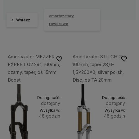
amortyzatory
Wstecz
rowerowe
Amortyzator MEZZER
Amortyzator STITCH 29",
Do ulubionych
Do ulubi
EXPERT G2 29", 160mm,
160mm, taper 28,6-
czarny, taper, oś 15mm
1,5x260x0, silver polish,
Boost
Disc, oś TA 20mm
Dostępność:
Dostępność:
dostępny
dostępny
Wysyłka w:
Wysyłka w:
48 godzin
48 godzin
Do
Do
4 099,49 zł
3 999,49 zł
koszyka
kosz