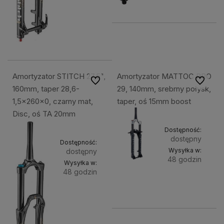
Amortyzator STITCH 27,5",
Amortyzator MATTOC PRO
Do ulubionych
Do ulubi
160mm, taper 28,6-
29, 140mm, srebrny połysk,
1,5x260x0, czarny mat,
taper, oś 15mm boost
Disc, oś TA 20mm
Dostępność:
dostępny
Dostępność:
Wysyłka w:
dostępny
48 godzin
Wysyłka w:
48 godzin
Do
5 999,49 zł
Do
1 199,49 zł
kosz
koszyka