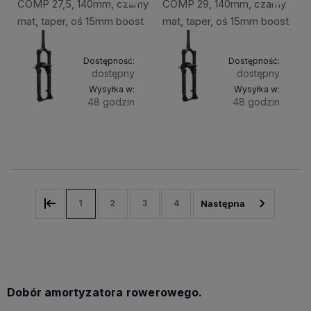
COMP 27,5, 140mm, czarny
COMP 29, 140mm, czarny
mat, taper, oś 15mm boost
mat, taper, oś 15mm boost
Dostępność:
Dostępność:
dostępny
dostępny
Wysyłka w:
Wysyłka w:
48 godzin
48 godzin
Do
Do
2 999,49 zł
2 999,49 zł
koszyka
kosz
1
2
3
4
Dobór amortyzatora rowerowego.