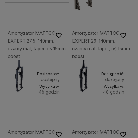
Amortyzator MATTOC
Amortyzator MATTOC
Do ulubionych
Do ulubi
EXPERT 27,5, 140mm,
EXPERT 29, 140mm,
czarny mat, taper, oś 15mm
czarny mat, taper, oś 15mm
boost
boost
Dostępność:
Dostępność:
dostępny
dostępny
Wysyłka w:
Wysyłka w:
48 godzin
48 godzin
Do
Do
4 299,49 zł
4 299,49 zł
koszyka
kosz
Amortyzator MATTOC
Amortyzator MATTOC
Do ulubionych
Do ulubi