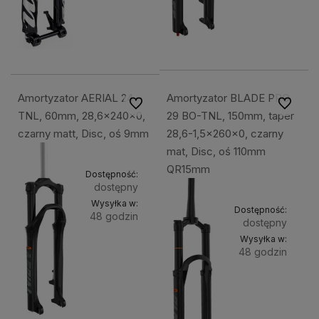
Amortyzator AERIAL 24
Amortyzator BLADE PRO
Do ulubionych
Do ulubi
TNL, 60mm, 28,6x240x0,
29 BO-TNL, 150mm, taper
czarny matt, Disc, oś 9mm
28,6-1,5x260x0, czarny
mat, Disc, oś 110mm
QR15mm
Dostępność:
dostępny
Wysyłka w:
Dostępność:
48 godzin
dostępny
Wysyłka w:
Do
1 299,49 zł
48 godzin
koszyka
Do
1 799,49 zł
kosz