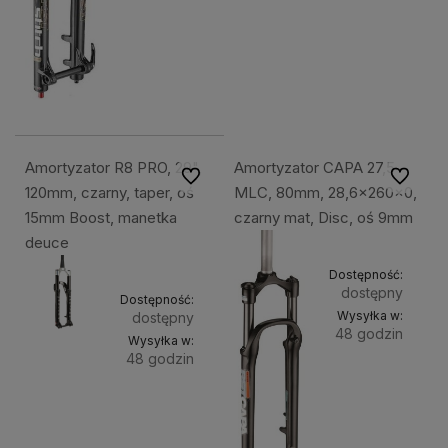
Amortyzator R8 PRO, 29",
Amortyzator CAPA 27,5
Do ulubionych
Do ulubi
120mm, czarny, taper, oś
MLC, 80mm, 28,6x260x0,
15mm Boost, manetka
czarny mat, Disc, oś 9mm
deuce
Dostępność:
dostępny
Dostępność:
Wysyłka w:
dostępny
48 godzin
Wysyłka w:
48 godzin
Do
499,49 zł
Do
5 299,49 zł
koszyk
koszyka