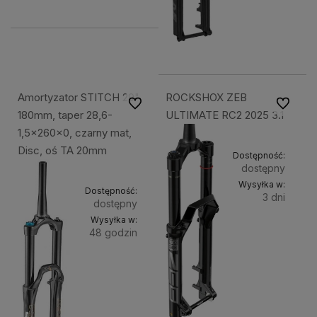
Amortyzator STITCH 29",
ROCKSHOX ZEB
Do ulubionych
Do ulubi
180mm, taper 28,6-
ULTIMATE RC2 2025 3.1
1,5x260x0, czarny mat,
Disc, oś TA 20mm
Dostępność:
dostępny
Wysyłka w:
Dostępność:
3 dni
dostępny
Wysyłka w:
Do
3 999,00 zł
48 godzin
kosz
Do
2 049,49 zł
koszyka