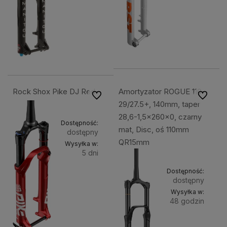
Rock Shox Pike DJ Red
Amortyzator ROGUE 110-
Do ulubionych
Do ulubi
29/27.5+, 140mm, taper
28,6-1,5x260x0, czarny
Dostępność:
mat, Disc, oś 110mm
dostępny
QR15mm
Wysyłka w:
5 dni
Do
Dostępność:
4 499,00 zł
dostępny
koszyka
Wysyłka w:
48 godzin
Do
2 399,49 zł