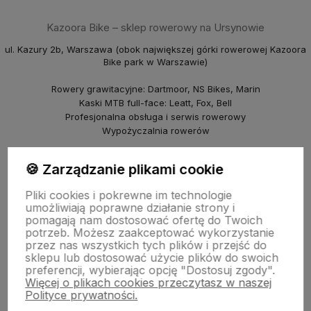
Kazoora Bike – sklep rowerowy na Ursynowie
ul. Kazury 2b, Warszawa (obok największej górki rowerowej Kazoora
Bike park w Warszawie)
Rowery grawitacyjne: Dartmoor, NS Bikes, Marin
Kaski MTB full-face: Leatt, Fox, Bell
Profesjonalna obsługa i serwis rowerowy
Wypożyczalnia rowerów
piBike – sklep rowerowy na Młocinach
🍪 Zarządzanie plikami cookie
ul. Farysa 60b, Warszawa
Pliki cookies i pokrewne im technologie
Rowery crossowe i miejskie (Marin, NS Bikes, Polka)
umożliwiają poprawne działanie strony i
Punkt odbioru i serwis
pomagają nam dostosować ofertę do Twoich
© 2025 Kazoora BIKE & piBike. Wszelkie prawa zastrzeżone.
potrzeb. Możesz zaakceptować wykorzystanie
przez nas wszystkich tych plików i przejść do
sklepu lub dostosować użycie plików do swoich
preferencji, wybierając opcję "Dostosuj zgody".
Więcej o plikach cookies przeczytasz w naszej
Polityce prywatności.