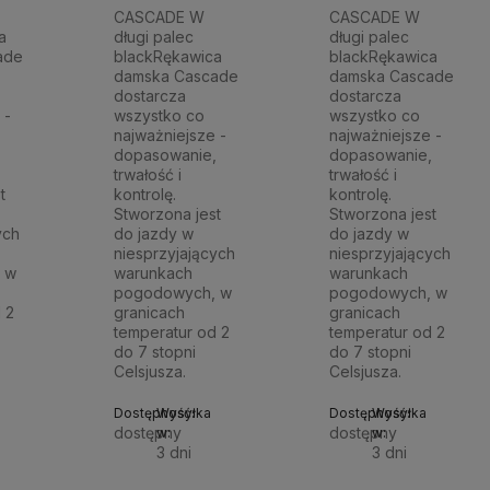
CASCADE W
CASCADE W
a
długi palec
długi palec
ade
blackRękawica
blackRękawica
damska Cascade
damska Cascade
dostarcza
dostarcza
 -
wszystko co
wszystko co
,
najważniejsze -
najważniejsze -
dopasowanie,
dopasowanie,
trwałość i
trwałość i
t
kontrolę.
kontrolę.
Stworzona jest
Stworzona jest
ych
do jazdy w
do jazdy w
niesprzyjających
niesprzyjających
 w
warunkach
warunkach
pogodowych, w
pogodowych, w
 2
granicach
granicach
temperatur od 2
temperatur od 2
do 7 stopni
do 7 stopni
Celsjusza.
Celsjusza.
Dostępność:
Wysyłka
Dostępność:
Wysyłka
dostępny
dostępny
w:
w:
3 dni
3 dni
Do
Do
Do