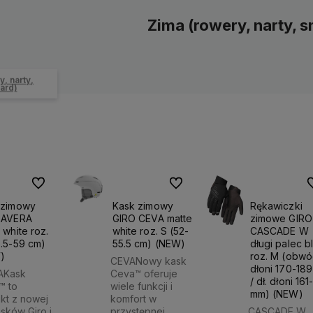
Zima (rowery, narty, 
, narty,
ard)
Do ulubionych
Do ulubionych
D
 zimowy
Kask zimowy
Rękawiczki
 AVERA
GIRO CEVA matte
zimowe GIRO
 white roz.
white roz. S (52-
CASCADE W
.5-59 cm)
55.5 cm) (NEW)
długi palec b
)
roz. M (obw
CEVANowy kask
dłoni 170-18
AKask
Ceva™ oferuje
/ dł. dłoni 161
™ to
wiele funkcji i
mm) (NEW)
kt z nowej
komfort w
kasków Giro i
przystępnej
CASCADE W