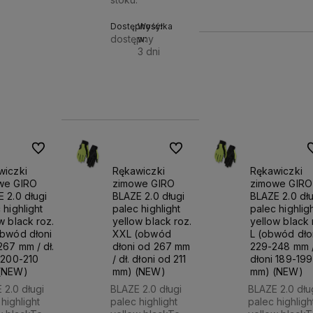
Dostępność:
Wysyłka
dostępny
w:
3 dni
Do
384,90 zł
koszyka
Do ulubionych
Do ulubionych
D
wiczki
Rękawiczki
Rękawiczki
we GIRO
zimowe GIRO
zimowe GIRO
 2.0 długi
BLAZE 2.0 długi
BLAZE 2.0 dłu
 highlight
palec highlight
palec highlig
w black roz.
yellow black roz.
yellow black 
obwód dłoni
XXL (obwód
L (obwód dło
67 mm / dł.
dłoni od 267 mm
229-248 mm /
 200-210
/ dł. dłoni od 211
dłoni 189-199
(NEW)
mm) (NEW)
mm) (NEW)
 2.0 długi
BLAZE 2.0 długi
BLAZE 2.0 dłu
highlight
palec highlight
palec highligh