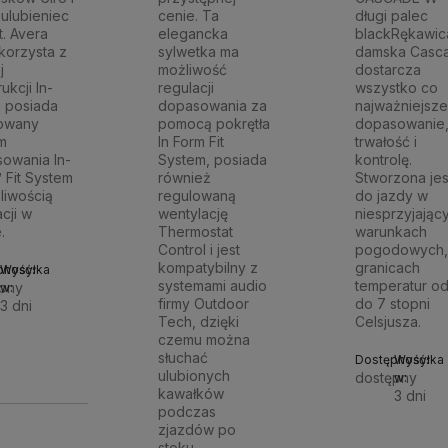
ulubieniec
cenie. Ta
długi palec
t. Avera
elegancka
blackRękawic
korzysta z
sylwetka ma
damska Casc
j
możliwość
dostarcza
ukcji In-
regulacji
wszystko co
i posiada
dopasowania za
najważniejsze
lowany
pomocą pokrętła
dopasowanie
m
In Form Fit
trwałość i
owania In-
System, posiada
kontrolę.
 Fit System
również
Stworzona jes
liwością
regulowaną
do jazdy w
cji w
wentylację
niesprzyjając
.
Thermostat
warunkach
Control i jest
pogodowych,
kompatybilny z
granicach
pność:
Wysyłka
systemami audio
temperatur od
pny
w:
firmy Outdoor
do 7 stopni
3 dni
Tech, dzięki
Celsjusza.
Do
czemu można
90 zł
słuchać
Dostępność:
Wysyłka
ulubionych
dostępny
w:
koszyka
kawałków
3 dni
podczas
zjazdów po
300,89 zł
stoku.