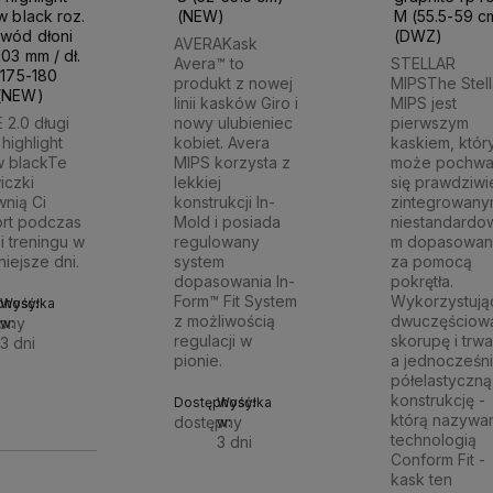
w black roz.
(NEW)
M (55.5-59 c
bwód dłoni
(DWZ)
AVERAKask
03 mm / dł.
Avera™ to
STELLAR
 175-180
produkt z nowej
MIPSThe Stell
(NEW)
linii kasków Giro i
MIPS jest
 2.0 długi
nowy ulubieniec
pierwszym
highlight
kobiet. Avera
kaskiem, któr
w blackTe
MIPS korzysta z
może pochwal
iczki
lekkiej
się prawdziwi
nią Ci
konstrukcji In-
zintegrowany
rt podczas
Mold i posiada
niestandardo
i treningu w
regulowany
m dopasowan
niejsze dni.
system
za pomocą
dopasowania In-
pokrętła.
Form™ Fit System
Wykorzystują
pność:
Wysyłka
z możliwością
dwuczęściow
pny
w:
regulacji w
skorupę i trwa
3 dni
pionie.
a jednocześn
Do
półelastyczną
90 zł
konstrukcję -
Dostępność:
Wysyłka
którą nazywa
dostępny
w:
koszyka
technologią
3 dni
Conform Fit -
Do
kask ten
461,90 zł