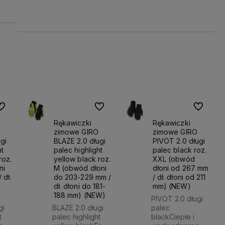
300,89 zł
300,89 zł
koszyka
koszyka
koszyk
o ulubionych
Do ulubionych
Do ulubio
Rękawiczki
Rękawiczki
zimowe GIRO
zimowe GIRO
gi
BLAZE 2.0 długi
PIVOT 2.0 długi
ht
palec highlight
palec black roz.
roz.
yellow black roz.
XXL (obwód
ni
M (obwód dłoni
dłoni od 267 mm
 dł.
do 203-229 mm /
/ dł. dłoni od 211
dł. dłoni do 181-
mm) (NEW)
188 mm) (NEW)
PIVOT 2.0 długi
gi
BLAZE 2.0 długi
palec
t
palec highlight
blackCiepłe i