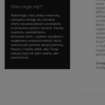
nowy 
Dlaczego my?
kobie
MIPS 
Wybierając nasz sklep rowerowy,
lekkie
zyskujesz dostęp do szerokiej
konstr
oferty wysokiej jakości produktów
Mold 
w konkurencyjnych cenach. Zaufaj
regu
naszemu wieloletniemu
syste
doświadczeniu, szybkim wysyłkom i
dopas
wyjątkowej obsłudze klienta, która
Form™
zawsze jest gotowa służyć pomocą.
z moż
Dbamy o każdy detal, aby Twoje
regula
zakupy były nie tylko udane, ale i
pionie
komfortowe.
Dostę
dostę
461,