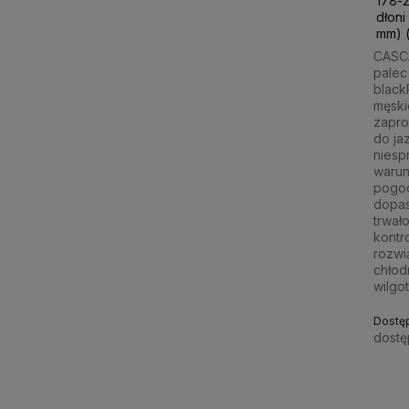
178-2
dłoni
mm) 
CASC
palec
black
męski
zapro
do ja
niesp
waru
pogo
dopa
trwało
kontr
rozwi
chłod
wilgo
Dostę
dostę
300,