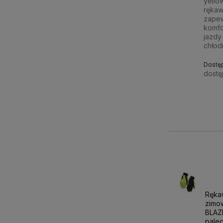
yello
rękaw
zapew
komfo
jazdy 
chłod
Dostę
dostę
263,
Ręka
zimo
BLAZE
palec