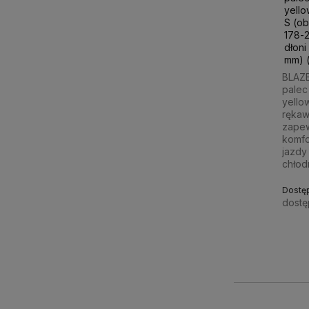
yello
S (o
178-2
dłoni
mm) 
BLAZE
palec 
yello
rękaw
zapew
komfo
jazdy 
chłod
Dostę
dostę
263,