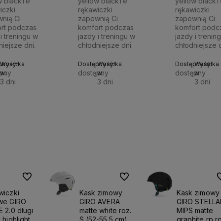
w blackTe
yellow blackTe
yellow black
iczki
rękawiczki
rękawiczki
nią Ci
zapewnią Ci
zapewnią Ci
rt podczas
komfort podczas
komfort podc
i treningu w
jazdy i treningu w
jazdy i trenin
niejsze dni.
chłodniejsze dni.
chłodniejsze d
pność:
Wysyłka
Dostępność:
Wysyłka
Dostępność:
Wysyłka
pny
dostępny
dostępny
w:
w:
w:
3 dni
3 dni
3 dni
Do
Do
90 zł
263,90 zł
263,90 zł
koszyka
koszyka
Do ulubionych
Do ulubionych
D
wiczki
Kask zimowy
Kask zimowy
we GIRO
GIRO AVERA
GIRO STELLA
 2.0 długi
matte white roz.
MIPS matte
 highlight
S (52-55.5 cm)
graphite rp r