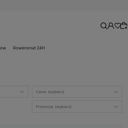
rów
Roweromat 24H
Wybierz coś dla siebie z naszej aktualnej
oferty lub zaloguj się, aby przywrócić dodane
produkty do listy z poprzedniej sesji.
Cena: (wybierz)
Promocja: (wybierz)