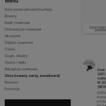
Menu
Karty podarunkowe/Vouchery
Rowery
Kaski rowerowe
Zima (rowery
Ochraniacze rowerowe
snowbo
Akcesoria
Odzież rowerowa
Części
Gogle, okulary
Opony i dętki
Narzędzia rowerowe
Kask
GIRO
Zima (rowery, narty, snowboard)
matte
Nowości
M (55
(NEW
Promocje
AVER
Avera
produ
linii 