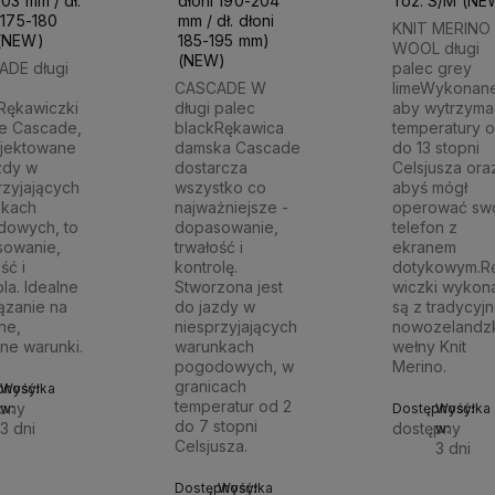
03 mm / dł.
dłoni 190-204
roz. S/M (NE
 175-180
mm / dł. dłoni
KNIT MERINO
(NEW)
185-195 mm)
WOOL długi
(NEW)
ADE długi
palec grey
CASCADE W
limeWykonan
Rękawiczki
długi palec
aby wytrzyma
e Cascade,
blackRękawica
temperatury 
jektowane
damska Cascade
do 13 stopni
zdy w
dostarcza
Celsjusza ora
rzyjających
wszystko co
abyś mógł
nkach
najważniejsze -
operować sw
dowych, to
dopasowanie,
telefon z
sowanie,
trwałość i
ekranem
ść i
kontrolę.
dotykowym.R
ola. Idealne
Stworzona jest
wiczki wykon
ązanie na
do jazdy w
są z tradycyjn
ne,
niesprzyjających
nowozelandzk
tne warunki.
warunkach
wełny Knit
pogodowych, w
Merino.
granicach
pność:
Wysyłka
temperatur od 2
pny
w:
Dostępność:
Wysyłka
do 7 stopni
3 dni
dostępny
w:
Celsjusza.
3 dni
Do
89 zł
Dostępność:
Wysyłka
161,90 zł