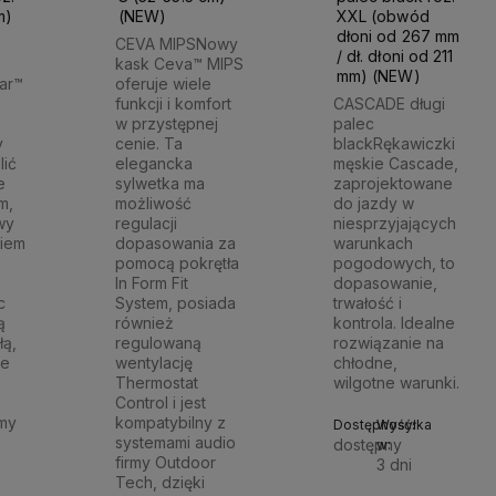
m)
(NEW)
XXL (obwód
dłoni od 267 mm
CEVA MIPSNowy
/ dł. dłoni od 211
kask Ceva™ MIPS
mm) (NEW)
ar™
oferuje wiele
funkcji i komfort
CASCADE długi
w przystępnej
palec
y
cenie. Ta
blackRękawiczki
ić
elegancka
męskie Cascade,
e
sylwetka ma
zaprojektowane
m,
możliwość
do jazdy w
wy
regulacji
niesprzyjających
iem
dopasowania za
warunkach
pomocą pokrętła
pogodowych, to
In Form Fit
dopasowanie,
c
System, posiada
trwałość i
ą
również
kontrola. Idealne
łą,
regulowaną
rozwiązanie na
ie
wentylację
chłodne,
Thermostat
wilgotne warunki.
Control i jest
my
kompatybilny z
Dostępność:
Wysyłka
systemami audio
dostępny
w:
firmy Outdoor
3 dni
Tech, dzięki