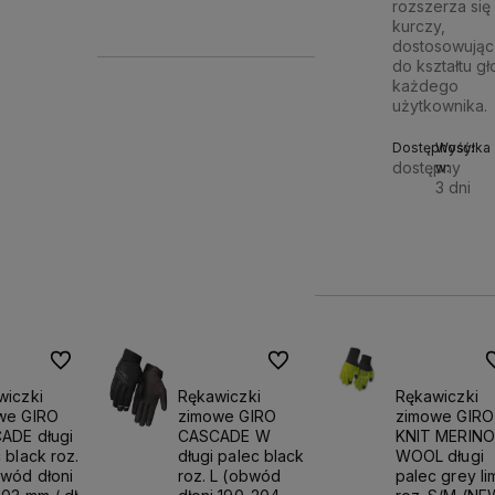
rozszerza się 
kurczy,
koszyka
dostosowując 
do kształtu g
każdego
użytkownika.
Dostępność:
Wysyłka
dostępny
w:
3 dni
1 209,90 zł
Do ulubionych
Do ulubionych
D
wiczki
Rękawiczki
Rękawiczki
we GIRO
zimowe GIRO
zimowe GIRO
ADE długi
CASCADE W
KNIT MERINO
 black roz.
długi palec black
WOOL długi
bwód dłoni
roz. L (obwód
palec grey li