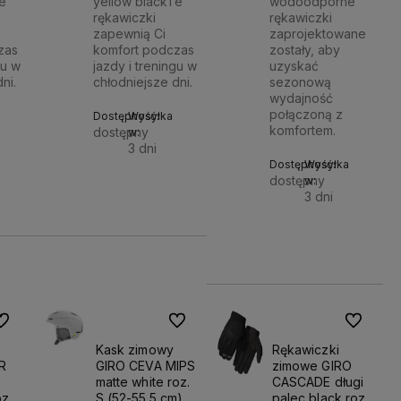
Te
yellow blackTe
wodoodporne
rękawiczki
rękawiczki
zapewnią Ci
zaprojektowane
zas
komfort podczas
zostały, aby
gu w
jazdy i treningu w
uzyskać
ni.
chłodniejsze dni.
sezonową
wydajność
połączoną z
Dostępność:
Wysyłka
komfortem.
dostępny
w:
3 dni
Dostępność:
Wysyłka
Do
Do
dostępny
w:
263,90 zł
3 dni
koszyka
koszyka
Do
406,90 zł
koszyk
o ulubionych
Do ulubionych
Do ulubio
Kask zimowy
Rękawiczki
R
GIRO CEVA MIPS
zimowe GIRO
matte white roz.
CASCADE długi
oz.
S (52-55.5 cm)
palec black roz.