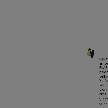
Ręka
zimo
BLAZE
palec
yello
XL (
248-2
dłoni
mm) 
BLAZE
palec 