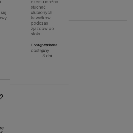
i
czemu można
Do
300,89 zł
słuchać
się
ulubionych
koszyk
łowy
kawałków
podczas
zjazdów po
stoku.
Dostępność:
Wysyłka
dostępny
w:
3 dni
Do
Do
494,90 zł
koszyka
koszyka
o ulubionych
me