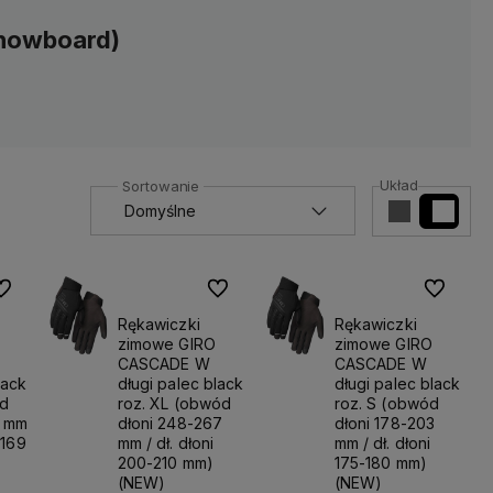
snowboard)
Układ
o ulubionych
Do ulubionych
Do ulubio
Rękawiczki
Rękawiczki
zimowe GIRO
zimowe GIRO
CASCADE W
CASCADE W
lack
długi palec black
długi palec black
ód
roz. XL (obwód
roz. S (obwód
9 mm
dłoni 248-267
dłoni 178-203
-169
mm / dł. dłoni
mm / dł. dłoni
200-210 mm)
175-180 mm)
(NEW)
(NEW)