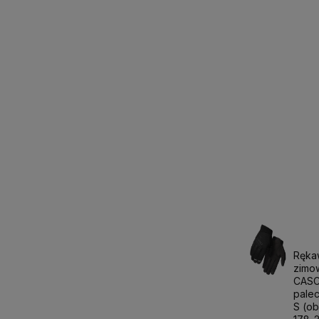
Ręka
zimo
CASC
palec
S (o