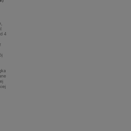
W)
e,
ć
od 4
z
ój
ęka
ane
ej
iej
Do