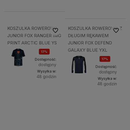
189,49 zł
209,49 zł
KOSZULKA ROWEROWA
KOSZULKA ROWEROWA Z
Do ulubionych
Do ulubi
JUNIOR FOX RANGER IMG
DŁUGIM RĘKAWEM
PRINT ARCTIC BLUE YS
JUNIOR FOX DEFEND
GALAXY BLUE YXL
17%
OKAZJA
Dostępność:
17%
dostępny
OKAZJA
Dostępność:
Wysyłka w:
dostępny
48 godzin
Wysyłka w:
48 godzin
Do
124,08 zł
Do
173,88 zł
koszyka
koszyk
149,49 zł
209,49 zł
149,49 zł
209,49 zł