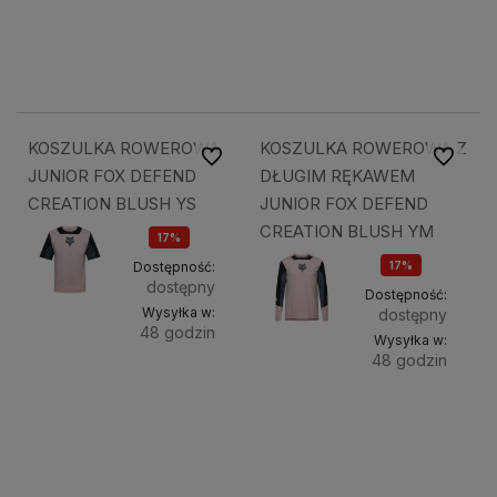
189,49 zł
189,49 zł
189,49 zł
189,49 zł
KOSZULKA ROWEROWA
KOSZULKA ROWEROWA Z
Do ulubionych
Do ulubi
JUNIOR FOX DEFEND
DŁUGIM RĘKAWEM
CREATION BLUSH YS
JUNIOR FOX DEFEND
CREATION BLUSH YM
17%
OKAZJA
Dostępność:
17%
dostępny
OKAZJA
Dostępność:
Wysyłka w:
dostępny
48 godzin
Wysyłka w:
48 godzin
Do
157,28 zł
Do
173,88 zł
koszyka
koszyk
189,49 zł
209,49 zł