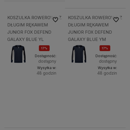
KOSZULKA ROWEROWA Z
KOSZULKA ROWEROWA Z
Do ulubionych
Do ulubi
DŁUGIM RĘKAWEM
DŁUGIM RĘKAWEM
JUNIOR FOX DEFEND
JUNIOR FOX DEFEND
GALAXY BLUE YL
GALAXY BLUE YM
17%
17%
OKAZJA
OKAZJA
Dostępność:
Dostępność:
dostępny
dostępny
Wysyłka w:
Wysyłka w:
48 godzin
48 godzin
Do
Do
173,88 zł
173,88 zł
koszyka
koszyk
209,49 zł
209,49 zł
209,49 zł
209,49 zł