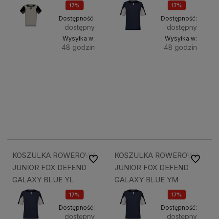
17%
17%
OKAZJA
OKAZJA
Dostępność:
Dostępność:
dostępny
dostępny
Wysyłka w:
Wysyłka w:
48 godzin
48 godzin
Do
Do
157,28 zł
157,28 zł
koszyka
koszyka
189,49 zł
189,49 zł
189,49 zł
189,49 zł
KOSZULKA ROWEROWA
KOSZULKA ROWEROWA
Do ulubionych
Do ulubi
JUNIOR FOX DEFEND
JUNIOR FOX DEFEND
GALAXY BLUE YL
GALAXY BLUE YM
17%
17%
OKAZJA
OKAZJA
Dostępność:
Dostępność:
dostępny
dostępny