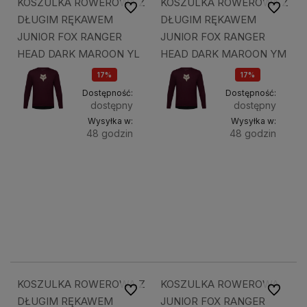
KOSZULKA ROWEROWA Z
KOSZULKA ROWEROWA Z
Do ulubionych
Do ulubi
DŁUGIM RĘKAWEM
DŁUGIM RĘKAWEM
JUNIOR FOX RANGER
JUNIOR FOX RANGER
HEAD DARK MAROON YL
HEAD DARK MAROON YM
17%
17%
OKAZJA
OKAZJA
Dostępność:
Dostępność:
dostępny
dostępny
Wysyłka w:
Wysyłka w:
48 godzin
48 godzin
Do
Do
140,68 zł
140,68 zł
koszyka
koszyk
169,49 zł
169,49 zł
169,49 zł
169,49 zł
KOSZULKA ROWEROWA Z
KOSZULKA ROWEROWA
Do ulubionych
Do ulubi
DŁUGIM RĘKAWEM
JUNIOR FOX RANGER