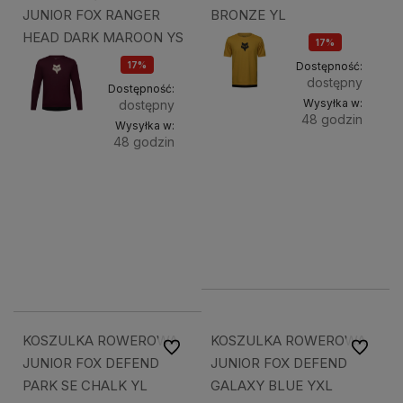
JUNIOR FOX RANGER
BRONZE YL
HEAD DARK MAROON YS
17%
OKAZJA
17%
Dostępność:
dostępny
OKAZJA
Dostępność:
Wysyłka w:
dostępny
48 godzin
Wysyłka w:
48 godzin
Do
124,08 zł
Do
140,68 zł
koszyk
koszyka
149,49 zł
169,49 zł
127,07 zł
169,49 zł
KOSZULKA ROWEROWA
KOSZULKA ROWEROWA
Do ulubionych
Do ulubi
JUNIOR FOX DEFEND
JUNIOR FOX DEFEND
PARK SE CHALK YL
GALAXY BLUE YXL