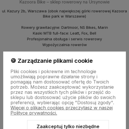
Kazoora Bike – sklep rowerowy na Ursynowie
ul. Kazury 2b, Warszawa (obok największej górki rowerowej Kazoora
Bike park w Warszawie)
Rowery grawitacyjne: Dartmoor, NS Bikes, Marin
Kaski MTB full-face: Leatt, Fox, Bell
Profesjonalna obsługa i serwis rowerowy
Wypożyczalnia rowerów
piBike – sklep rowerowy na Młocinach
🍪 Zarządzanie plikami cookie
ul. Farysa 60b, Warszawa
Pliki cookies i pokrewne im technologie
Rowery crossowe i miejskie (Marin, NS Bikes, Polka)
umożliwiają poprawne działanie strony i
Punkt odbioru i serwis
pomagają nam dostosować ofertę do Twoich
© 2025 Kazoora BIKE & piBike. Wszelkie prawa zastrzeżone.
potrzeb. Możesz zaakceptować wykorzystanie
przez nas wszystkich tych plików i przejść do
sklepu lub dostosować użycie plików do swoich
preferencji, wybierając opcję "Dostosuj zgody".
Więcej o plikach cookies przeczytasz w naszej
Polityce prywatności.
Zaakceptuj tylko niezbędne