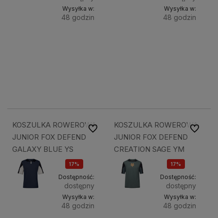
Wysyłka w:
Wysyłka w:
48 godzin
48 godzin
Do
Do
157,28 zł
157,28 zł
koszyka
koszyka
189,49 zł
189,49 zł
189,49 zł
189,49 zł
KOSZULKA ROWEROWA
KOSZULKA ROWEROWA
Do ulubionych
Do ulubi
JUNIOR FOX DEFEND
JUNIOR FOX DEFEND
GALAXY BLUE YS
CREATION SAGE YM
17%
17%
OKAZJA
OKAZJA
Dostępność:
Dostępność:
dostępny
dostępny
Wysyłka w:
Wysyłka w:
48 godzin
48 godzin