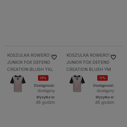
Do
Do
157,28 zł
157,28 zł
koszyka
koszyka
189,49 zł
189,49 zł
189,49 zł
189,49 zł
KOSZULKA ROWEROWA
KOSZULKA ROWEROWA
Do ulubionych
Do ulubi
JUNIOR FOX DEFEND
JUNIOR FOX DEFEND
CREATION BLUSH YXL
CREATION BLUSH YM
17%
17%
OKAZJA
OKAZJA
Dostępność:
Dostępność:
dostępny
dostępny
Wysyłka w:
Wysyłka w:
48 godzin
48 godzin
Do
Do
157,28 zł
157,28 zł
koszyka
koszyka