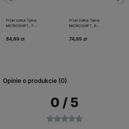
Przerzutka Tylna
Przerzutka Tylna
MICROSHIFT, 7-
MICROSHIFT, 6-
8.rzędowa(1/2x7/8),
7.rzędowa(2/3x6/7),
Kompatybilna z Shimano,
Kompatybilna z Shimano,
84,89 zł
74,89 zł
Krótki Wózek, Max. Tryb 28-
Długi Wózek, Max. Tryb 28-
36T, Min. Tryb 11-12T,
30T, Min. Tryb 13-14T,
Pojemność 39T (NEW)
Pojemność 43T (NEW)
Do koszyka
Do koszyka
Opinie o produkcie (0)
0
/ 5