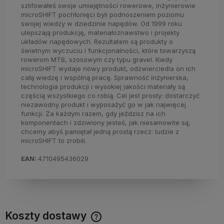
szlifowałeś swoje umiejętności rowerowe, inżynierowie
microSHIFT pochłonięci byli podnoszeniem poziomu
swojej wiedzy w dziedzinie napędów. Od 1999 roku
ulepszają produkcję, materiałoznawstwo i projekty
układów napędowych. Rezultatem są produkty o
świetnym wyczuciu i funkcjonalności, które towarzyszą
rowerom MTB, szosowym czy typu gravel. Kiedy
microSHIFT wydaje nowy produkt, odzwierciedla on ich
całą wiedzę i wspólną pracę. Sprawność inżynierska,
technologia produkcji i wysokiej jakości materiały są
częścią wszystkiego co robią. Cel jest prosty: dostarczyć
niezawodny produkt i wyposażyć go w jak najwięcej
funkcji. Za każdym razem, gdy jeździsz na ich
komponentach i zdziwiony jesteś, jak niesamowite są,
chcemy abyś pamiętał jedną prostą rzecz: ludzie z
microSHIFT to zrobili.
EAN:
4710495436029
Koszty dostawy