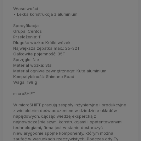
Właściwości
• Lekka konstrukcja z aluminium
Specyfikacja
Grupa: Centos
Przełożenia: 11
Długość wózka: Krótki wózek
Największa zębatka max.: 25-32T
Całkowita pojemność: 35T
Sprzęgło: Nie
Materiał wózka: Stal
Materiał ogniwa zewnętrznego: Kute aluminium
Kompatybilność: Shimano Road
Waga: 198 g
microSHIFT
W microSHIFT pracują zespoły inżynieryjne i produkcyjne
z wieloletnim doświadczeniem w dziedzinie układów
napędowych. Łącząc wiedzę ekspercką z
najnowocześniejszymi konstrukcjami i opatentowanymi
technologiami, firma jest w stanie dostarczyć
niewiarygodnie spójne komponenty, którym można
zaufać w warunkach rzeczywistych. Podczas gdy Ty