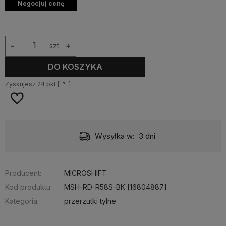
Negocjuj cenę
-
szt.
+
DO KOSZYKA
Zyskujesz
24
pkt [
?
]
Wysyłka w:
3 dni
Producent:
MICROSHIFT
Kod produktu:
MSH-RD-R58S-BK [16804887]
Kategoria:
przerzutki tylne