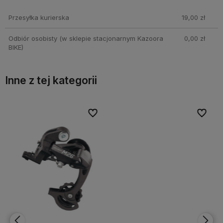
Cena nie zawiera ewentualnych kosztów płatności
Przesyłka kurierska
19,00 zł
Odbiór osobisty
(w sklepie stacjonarnym Kazoora
0,00 zł
BIKE)
Inne z tej kategorii
bionych
bionych
Do ulubionych
Do ulubionych
Do ulubi
Do ulubi