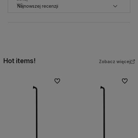
wg
Hot items!
Zobacz więcej
Do ulubionych
Do ulubi