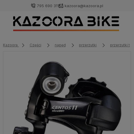
795 690 311
kazoora@kazoora.pl
Kazoora
Części
napęd
przerzutki
przerzutki tyl