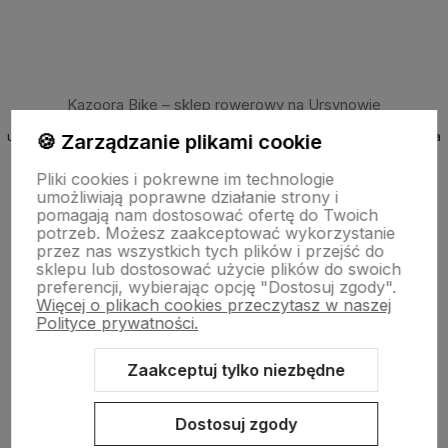
Kazoora Bike – sklep rowerowy na Ursynowie
ul. Kazury 2b, Warszawa (obok największej górki rowerowej Kazoora
🍪 Zarządzanie plikami cookie
Bike park w Warszawie)
Pliki cookies i pokrewne im technologie
Rowery grawitacyjne: Dartmoor, NS Bikes, Marin
umożliwiają poprawne działanie strony i
Kaski MTB full-face: Leatt, Fox, Bell
pomagają nam dostosować ofertę do Twoich
potrzeb. Możesz zaakceptować wykorzystanie
Profesjonalna obsługa i serwis rowerowy
przez nas wszystkich tych plików i przejść do
Wypożyczalnia rowerów
sklepu lub dostosować użycie plików do swoich
piBike – sklep rowerowy na Młocinach
preferencji, wybierając opcję "Dostosuj zgody".
Więcej o plikach cookies przeczytasz w naszej
ul. Farysa 60b, Warszawa
Polityce prywatności.
Rowery crossowe i miejskie (Marin, NS Bikes, Polka)
Zaakceptuj tylko niezbędne
Punkt odbioru i serwis
© 2025 Kazoora BIKE & piBike. Wszelkie prawa zastrzeżone.
Dostosuj zgody