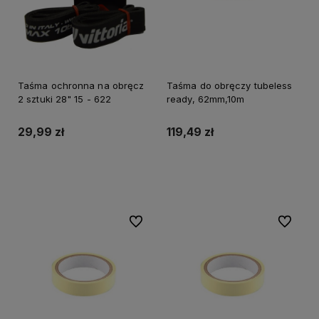
Taśma ochronna na obręcz
Taśma do obręczy tubeless
2 sztuki 28" 15 - 622
ready, 62mm,10m
29,99 zł
119,49 zł
Do koszyka
Do koszyka
Do ulubionych
Do ulubi