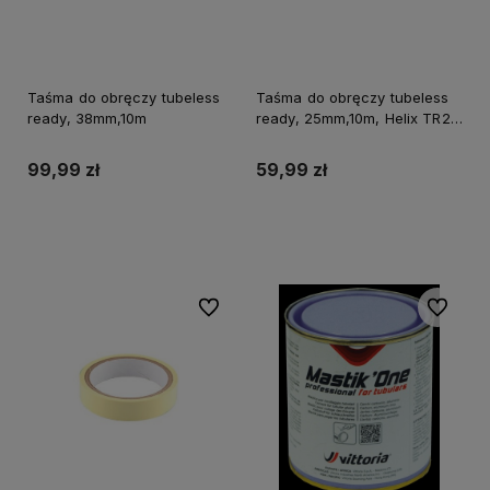
Taśma do obręczy tubeless
Taśma do obręczy tubeless
ready, 38mm,10m
ready, 25mm,10m, Helix TR27,
TR29
99,99 zł
59,99 zł
Do koszyka
Do koszyka
Do ulubionych
Do ulubi