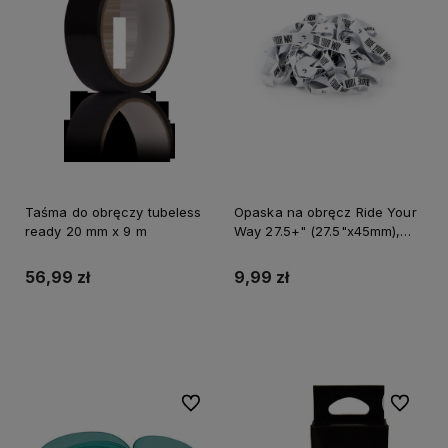
Taśma do obręczy tubeless
Opaska na obręcz Ride Your
ready 20 mm x 9 m
Way 27.5+" (27.5"x45mm),
biała, zestaw 4 szt.
56,99 zł
9,99 zł
Do koszyka
Do koszyka
Do ulubionych
Do ulubi