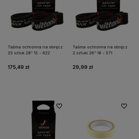
Taśma ochronna na obręcz
Taśma ochronna na obręcz
25 sztuk 28" 15 - 622
2 sztuki 26" 18 - 571
175,49 zł
29,99 zł
Do koszyka
Do koszyka
Do ulubionych
Do ulubi