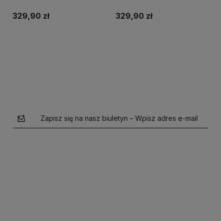
pudełko 40szt. (NEW)
pudełko 40szt. (NEW)
329,90 zł
329,90 zł
Do koszyka
Do koszyka
Zapisz się na nasz biuletyn – Wpisz adres e-mail
polityce prywatności