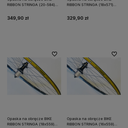
RIBBON STRINGA (20-584)
RIBBON STRINGA (18x571)
pudełko 40szt. (NEW)
pudełko 40szt. (DWZ)
349,90 zł
329,90 zł
Do koszyka
Do koszyka
Do ulubionych
Do ulubi
Opaska na obręcze BIKE
Opaska na obręcze BIKE
RIBBON STRINGA (18x559)
RIBBON STRINGA (16x559)