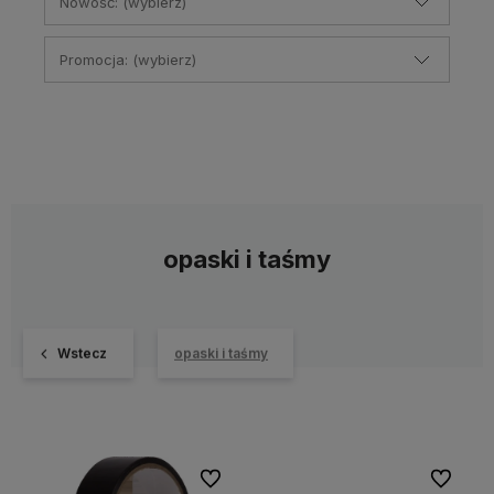
Nowość: (wybierz)
Promocja: (wybierz)
opaski i taśmy
Wstecz
opaski i taśmy
Do ulubionych
Do ulubi