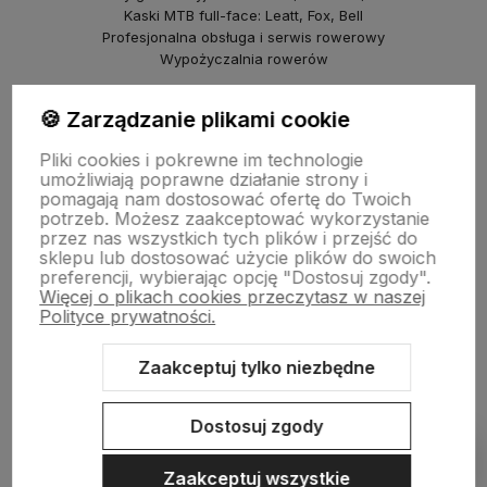
Kaski MTB full-face: Leatt, Fox, Bell
Profesjonalna obsługa i serwis rowerowy
Wypożyczalnia rowerów
piBike – sklep rowerowy na Młocinach
🍪 Zarządzanie plikami cookie
ul. Farysa 60b, Warszawa
Pliki cookies i pokrewne im technologie
Rowery crossowe i miejskie (Marin, NS Bikes, Polka)
umożliwiają poprawne działanie strony i
Punkt odbioru i serwis
pomagają nam dostosować ofertę do Twoich
© 2025 Kazoora BIKE & piBike. Wszelkie prawa zastrzeżone.
potrzeb. Możesz zaakceptować wykorzystanie
przez nas wszystkich tych plików i przejść do
sklepu lub dostosować użycie plików do swoich
preferencji, wybierając opcję "Dostosuj zgody".
Więcej o plikach cookies przeczytasz w naszej
Polityce prywatności.
Zaakceptuj tylko niezbędne
Sklep internetowy Shoper.pl
Szablon Shoper Modern 3.0™
od
GrowCommerce
Dostosuj zgody
Pokaż filtry
Zaakceptuj wszystkie