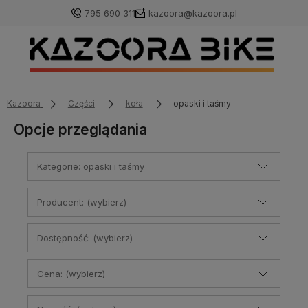
795 690 311
kazoora@kazoora.pl
Kazoora
Części
koła
opaski i taśmy
Opcje przeglądania
Kategorie: opaski i taśmy
Producent: (wybierz)
Dostępność: (wybierz)
Cena: (wybierz)