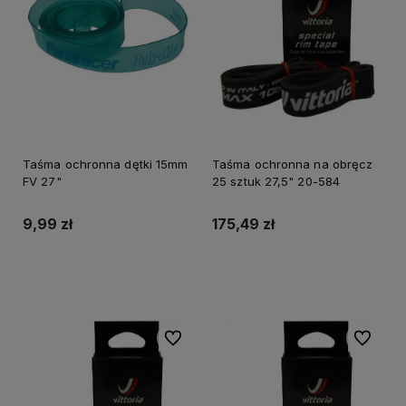
Taśma ochronna dętki 15mm
Taśma ochronna na obręcz
FV 27"
25 sztuk 27,5" 20-584
9,99 zł
175,49 zł
Do koszyka
Do koszyka
Do ulubionych
Do ulubi