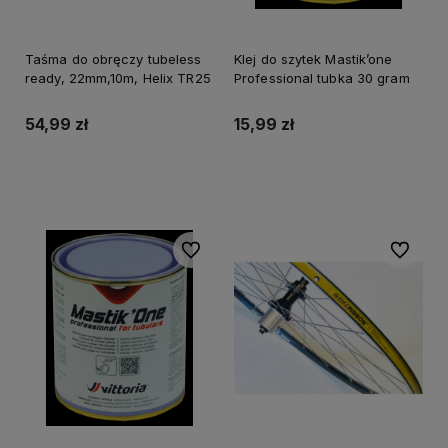
Taśma do obręczy tubeless
Klej do szytek Mastik’one
ready, 22mm,10m, Helix TR25
Professional tubka 30 gram
54,99 zł
15,99 zł
Do koszyka
Do koszyka
Do ulubionych
Do ulubi