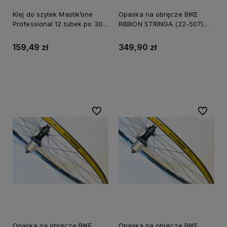
Klej do szytek Mastik’one
Opaska na obręcze BIKE
Professional 12 tubek po 30
RIBBON STRINGA (22-507)
gram
pudełko 40szt. (NEW)
159,49 zł
349,90 zł
Do koszyka
Do koszyka
Do ulubionych
Do ulubi
Opaska na obręcze BIKE
Opaska na obręcze BIKE