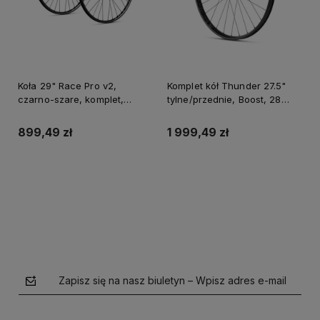
Koła 29" Race Pro v2,
Komplet kół Thunder 27.5"
czarno-szare, komplet,
tylne/przednie, Boost, 28
przód: 15x100mm, tył:
otworów, tubeless ready,
12x142mm, bębenek Shimano
piasty straight-pull, bębenek
899,49 zł
1 999,49 zł
10
SRAM XD 108 punktów
zaczepu, potrójnie cien
Do koszyka
Do koszyka
Zapisz się na nasz biuletyn – Wpisz adres e-mail