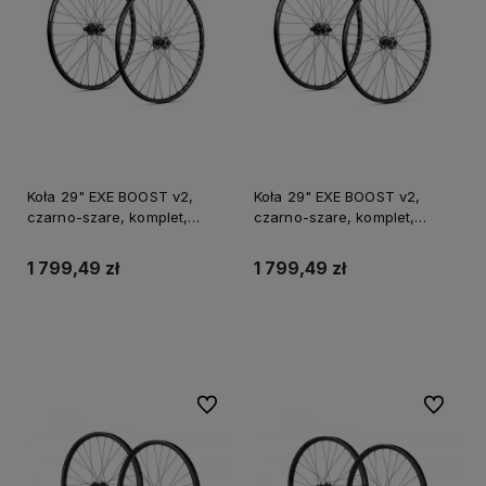
Koła 29" EXE BOOST v2,
Koła 29" EXE BOOST v2,
czarno-szare, komplet,
czarno-szare, komplet,
przód: 15x110mm, tył:
przód: 15x110mm, tył:
12x148mm, bębenek SRAM
12x148mm, bębenek Shimano
1 799,49 zł
1 799,49 zł
XD (proste szprychy 28H)
11 (proste szprychy 28H)
Do koszyka
Do koszyka
Do ulubionych
Do ulubi