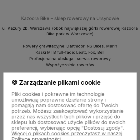
Kazoora Bike – sklep rowerowy na Ursynowie
ul. Kazury 2b, Warszawa (obok największej górki rowerowej Kazoora
Bike park w Warszawie)
Rowery grawitacyjne: Dartmoor, NS Bikes, Marin
Kaski MTB full-face: Leatt, Fox, Bell
Profesjonalna obsługa i serwis rowerowy
Wypożyczalnia rowerów
piBike – sklep rowerowy na Młocinach
🍪 Zarządzanie plikami cookie
ul. Farysa 60b, Warszawa
Pliki cookies i pokrewne im technologie
Rowery crossowe i miejskie (Marin, NS Bikes, Polka)
umożliwiają poprawne działanie strony i
Punkt odbioru i serwis
pomagają nam dostosować ofertę do Twoich
© 2025 Kazoora BIKE & piBike. Wszelkie prawa zastrzeżone.
potrzeb. Możesz zaakceptować wykorzystanie
przez nas wszystkich tych plików i przejść do
sklepu lub dostosować użycie plików do swoich
preferencji, wybierając opcję "Dostosuj zgody".
Więcej o plikach cookies przeczytasz w naszej
Polityce prywatności.