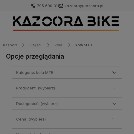
795 690 311
kazoora@kazoora.pl
Kazoora
Części
koła
koła MTB
Opcje przeglądania
Kategorie: koła MTB
Producent: (wybierz)
Dostępność: (wybierz)
Cena: (wybierz)