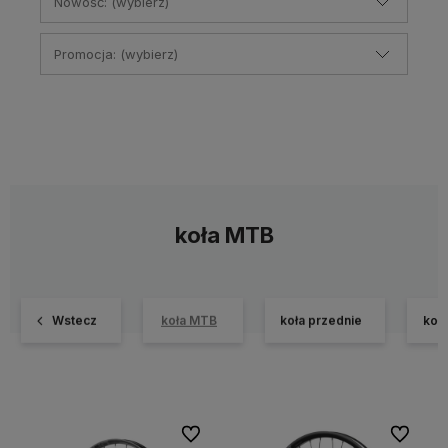
Nowość: (wybierz)
Promocja: (wybierz)
koła MTB
Wstecz
koła MTB
koła przednie
koła
Do ulubionych
Do ulubi