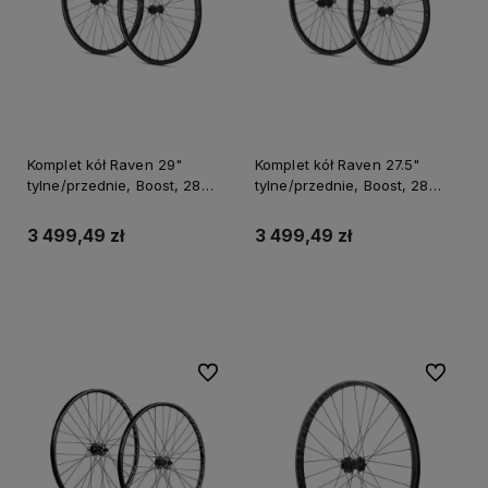
Komplet kół Raven 29"
Komplet kół Raven 27.5"
tylne/przednie, Boost, 28
tylne/przednie, Boost, 28
otworów, karbon, tubeless
otworów, karbon, tubeless
ready, piasty straight-pull,
ready, piasty straight-pull,
3 499,49 zł
3 499,49 zł
bębenek SRAM XD 108
bębenek SRAM XD 108
punktów zaczepu, potrójnie
punktów zaczepu, potrójni
Do koszyka
Do koszyka
Do ulubionych
Do ulubi