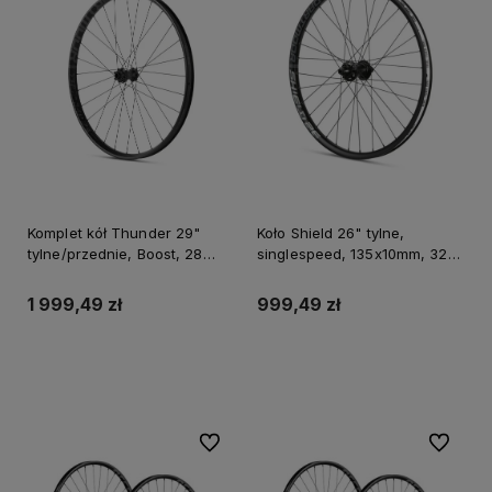
Komplet kół Thunder 29"
Koło Shield 26" tylne,
tylne/przednie, Boost, 28
singlespeed, 135x10mm, 32
otworów, tubeless ready,
otwory, driver 10T, czarne
piasty straight-pull, bębenek
anodowane
1 999,49 zł
999,49 zł
SRAM XD 108 punktów
zaczepu, potrójnie cienio
Do koszyka
Do koszyka
Do ulubionych
Do ulubi