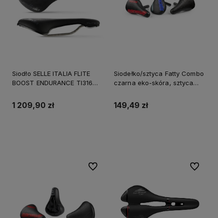
Siodło SELLE ITALIA FLITE
Siodełko/sztyca Fatty Combo
BOOST ENDURANCE TI316
czarna eko-skóra, sztyca
SUPERFLOW L (id match L3),
27,2x200mm
TI 316 Rail, Fibra-Tek, 232g
1 209,90 zł
149,49 zł
Do koszyka
Do koszyka
Do ulubionych
Do ulubi