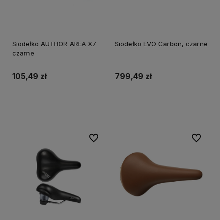
Siodełko AUTHOR AREA X7
Siodełko EVO Carbon, czarne
czarne
105,49 zł
799,49 zł
Do koszyka
Do koszyka
Do ulubionych
Do ulubi