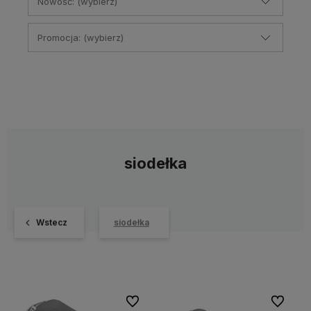
Nowość: (wybierz)
Promocja: (wybierz)
siodełka
Wstecz
siodełka
Do ulubionych
Do ulubi