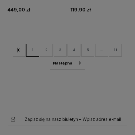
FOAM SEAT COVER LARGE
(NEW 2023)
449,00 zł
119,90 zł
Do koszyka
Do koszyka
1
2
3
4
5
...
11
Zapisz się na nasz biuletyn – Wpisz adres e-mail