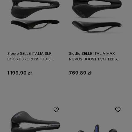
Siodło SELLE ITALIA SLR
Siodło SELLE ITALIA MAX
BOOST X-CROSS TI316
NOVUS BOOST EVO TI316
SUPERFLOW S (id match S3),
GEL SUPERFLOW L (id match
TI 316 Rail, Fibra-Tek, 195g
L3), TI 316 Rail, Fibra-Tek,
1 199,90 zł
769,89 zł
Light Gel, 228g (NEW)
Do koszyka
Do koszyka
Do ulubionych
Do ulubi