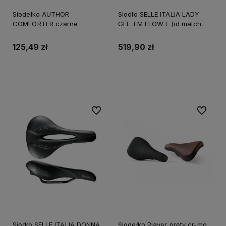
Siodełko AUTHOR
Siodło SELLE ITALIA LADY
COMFORTER czarne
GEL TM FLOW L (id match
L2), Manganese Rail, Fibra-
Tek, Light Gel, 310g (NEW)
125,49 zł
519,90 zł
Do koszyka
Do koszyka
Do ulubionych
Do ulubi
Siodło SELLE ITALIA DONNA
Siodełko Player pręty cr-mo,