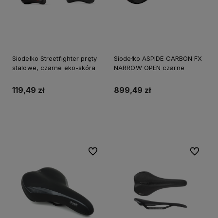
Siodełko Streetfighter pręty
Siodełko ASPIDE CARBON FX
stalowe, czarne eko-skóra
NARROW OPEN czarne
119,49 zł
899,49 zł
Do koszyka
Do koszyka
Do ulubionych
Do ulubi