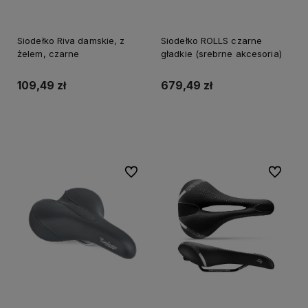
Siodełko Riva damskie, z
Siodełko ROLLS czarne
żelem, czarne
gładkie (srebrne akcesoria)
109,49 zł
679,49 zł
Do koszyka
Do koszyka
Do ulubionych
Do ulubi