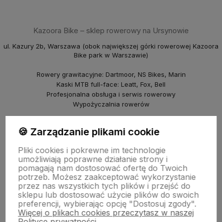
Kazoora Bike – sklep rowerowy na Ursynowie
ul. Kazury 2b, Warszawa (obok największej górki rowerowej Kazoora
Bike park w Warszawie)
Rowery grawitacyjne: Dartmoor, NS Bikes, Marin
Kaski MTB full-face: Leatt, Fox, Bell
Profesjonalna obsługa i serwis rowerowy
Wypożyczalnia rowerów
piBike – sklep rowerowy na Młocinach
🍪 Zarządzanie plikami cookie
ul. Farysa 60b, Warszawa
Pliki cookies i pokrewne im technologie
Rowery crossowe i miejskie (Marin, NS Bikes, Polka)
umożliwiają poprawne działanie strony i
Punkt odbioru i serwis
pomagają nam dostosować ofertę do Twoich
© 2025 Kazoora BIKE & piBike. Wszelkie prawa zastrzeżone.
potrzeb. Możesz zaakceptować wykorzystanie
przez nas wszystkich tych plików i przejść do
sklepu lub dostosować użycie plików do swoich
preferencji, wybierając opcję "Dostosuj zgody".
Więcej o plikach cookies przeczytasz w naszej
Polityce prywatności.