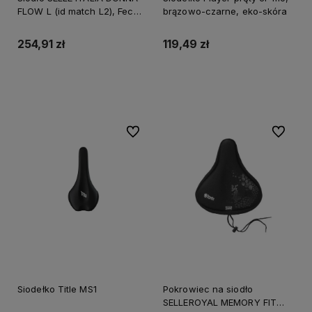
FLOW L (id match L2), Fec
brązowo-czarne, eko-skóra
Alloy Rail, Duro-Tek, Light-
Gel, 345g (NEW)
254,91 zł
119,49 zł
Do koszyka
Do koszyka
Do ulubionych
Do ulubi
Siodełko Title MS1
Pokrowiec na siodło
SELLEROYAL MEMORY FIT