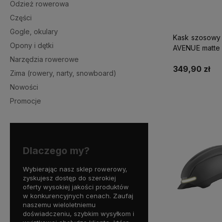
Odzież rowerowa
Części
Gogle, okulary
Kask szosowy
Opony i dętki
AVENUE matte 
viz black roz.
Narzędzia rowerowe
Uniwersalny M
349,90 zł
Zima (rowery, narty, snowboard)
cm) (NEW)
Nowości
Do kosz
Promocje
Dlaczego my?
Wybierając nasz sklep rowerowy,
zyskujesz dostęp do szerokiej
oferty wysokiej jakości produktów
w konkurencyjnych cenach. Zaufaj
naszemu wieloletniemu
doświadczeniu, szybkim wysyłkom i