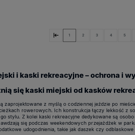
yka
Do koszyka
Do koszyka
1
2
3
4
5
jski i kaski rekreacyjne – ochrona i 
nią się kaski miejski od kasków rekr
 są zaprojektowane z myślą o codziennej jeździe po mieś
 ścieżkach rowerowych. Ich konstrukcja łączy lekkość z s
go stylu. Z kolei kaski rekreacyjne dedykowane są osobom
rawdzają się podczas weekendowych przejażdżek w parka
dodatkowe udogodnienia, takie jak daszek czy odblaskowe