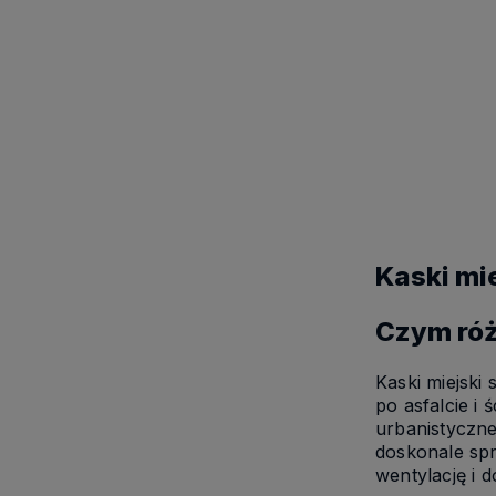
Do kosz
Kaski mie
Czym róż
Kaski miejski
po asfalcie i
urbanistyczne
doskonale sp
wentylację i 