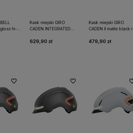
 BELL
Kask miejski GIRO
Kask miejski GIRO
gloss hi-
CADEN INTEGRATED
CADEN II matte black r
MIPS II matte black roz. S
S (51-55 cm) (NEW)
/L (53–60
(51-55 cm) (NEW)
629,90 zł
479,90 zł
yka
Do koszyka
Do koszyka
Do ulubionych
Do ulubionych
Do