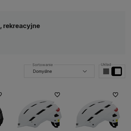
, rekreacyjne
Układ
 ulubionych
Do ulubionych
Do ulubio