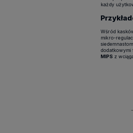
każdy użytko
Przykład
Wśród kasków
mikro-regulacj
siedemnastoma
dodatkowymi 
MIPS
z wciąg