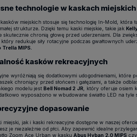
ne technologie w kaskach miejskich
kasków miejskich stosuje się technologię In-Mold, która
małej strukturze. Dzięki temu kaski miejskie, takie jak
Kell
e skutecznie chronią głowę przed uderzeniami. Dla zwięks
 który redukuje siły rotacyjne podczas gwałtownych ud
o Trella MIPS
.
alność kasków rekreacyjnych
yjne wyróżniają się dodatkowymi udogodnieniami, które po
szek chroniący przed słońcem i gałęziami, a także odb
kiego modelu jest
Bell Nomad 2 JR
, który oferuje osiem
atkowo wyposażono w wbudowane światło LED na tyle 
 precyzyjne dopasowanie
 miejski, jak i kaski rekreacyjne dostępne w naszej ofer
esz je niezależnie od płci. Aby zapewnić idealne przylega
krętło Zoom Ace Urban w kasku
Abus Hyban 2.0 MIPS
czy