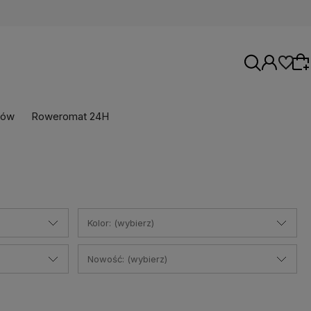
rów
Roweromat 24H
Wybierz coś dla siebie z naszej aktualnej
oferty lub zaloguj się, aby przywrócić dodane
produkty do listy z poprzedniej sesji.
Kolor: (wybierz)
Nowość: (wybierz)