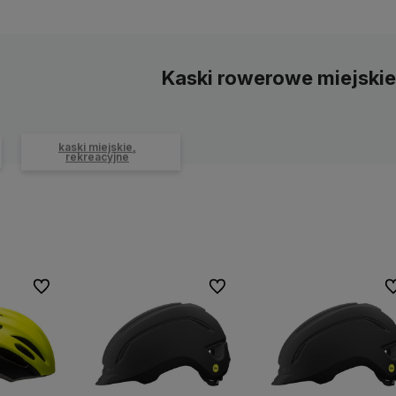
Kaski rowerowe miejskie
kaski miejskie,
rekreacyjne
Do ulubionych
Do ulubionych
Do