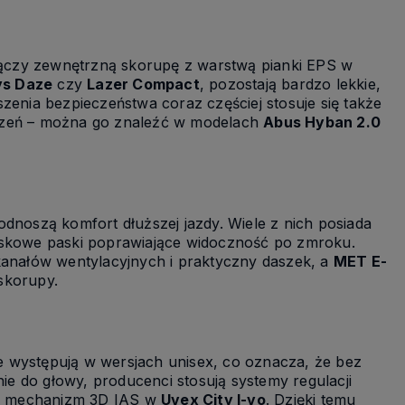
 łączy zewnętrzną skorupę z warstwą pianki EPS w
ys Daze
czy
Lazer Compact
, pozostają bardzo lekkie,
zenia bezpieczeństwa coraz częściej stosuje się także
erzeń – można go znaleźć w modelach
Abus Hyban 2.0
dnoszą komfort dłuższej jazdy. Wiele z nich posiada
laskowe paski poprawiające widoczność po zmroku.
 kanałów wentylacyjnych i praktyczny daszek, a
MET E-
skorupy.
cie występują w wersjach unisex, co oznacza, że bez
nie do głowy, producenci stosują systemy regulacji
 mechanizm 3D IAS w
Uvex City I-vo
. Dzięki temu