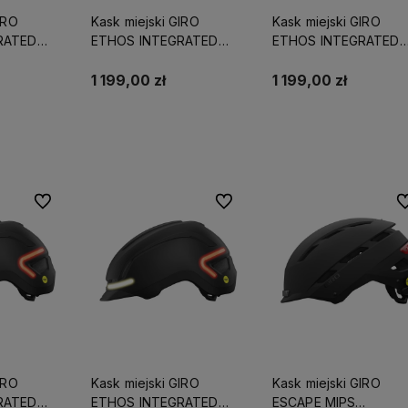
IRO
Kask miejski GIRO
Kask miejski GIRO
RATED
ETHOS INTEGRATED
ETHOS INTEGRATED
e graphite
MIPS LED matte graphite
MIPS LED matte chalk
 cm) (NEW)
roz. S (51-55 cm) (NEW)
roz. L (59-63 cm) (N
1 199,00 zł
1 199,00 zł
yka
Do koszyka
Do koszyka
Do ulubionych
Do ulubionych
Do
IRO
Kask miejski GIRO
Kask miejski GIRO
RATED
ETHOS INTEGRATED
ESCAPE MIPS