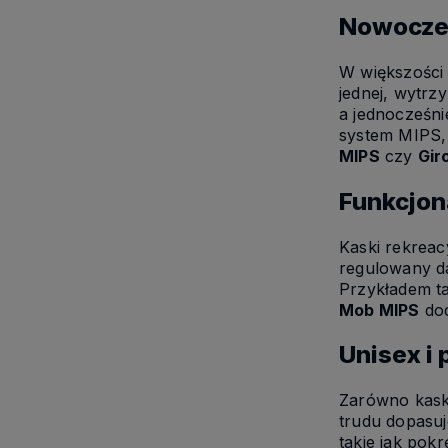
Nowoczes
W większości 
jednej, wytrzy
a jednocześni
system MIPS,
MIPS
czy
Gir
Funkcjon
Kaski rekreac
regulowany da
Przykładem ta
Mob MIPS
dod
Unisex i
Zarówno kaski
trudu dopasuj
takie jak po