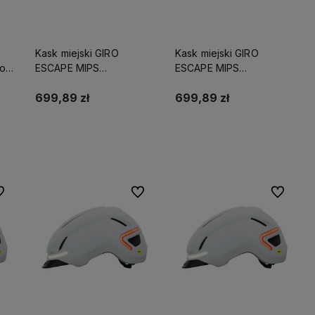
Kask miejski GIRO
Kask miejski GIRO
oz.
ESCAPE MIPS
ESCAPE MIPS
INTEGRATED matte chalk
INTEGRATED matte chalk
roz. L (59-63 cm) (NEW)
roz. S (51-55 cm) (NEW)
699,89 zł
699,89 zł
Do koszyka
Do koszyka
 ulubionych
Do ulubionych
Do ulubio