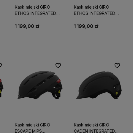
Kask miejski GIRO
Kask miejski GIRO
ETHOS INTEGRATED
ETHOS INTEGRATED
MIPS LED matte chalk
MIPS LED matte chalk
EW)
roz. S (51-55 cm) (NEW)
roz. M (55-59 cm) (NEW)
1 199,00 zł
1 199,00 zł
Do koszyka
Do koszyka
 ulubionych
Do ulubionych
Do ulubio
Kask miejski GIRO
Kask miejski GIRO
ESCAPE MIPS
CADEN INTEGRATED