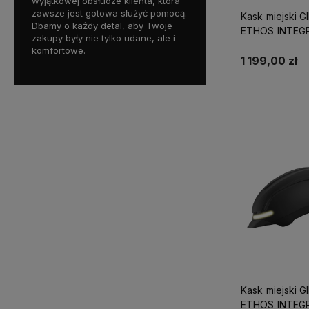
wyjątkowej obsłudze klienta, która
zawsze jest gotowa służyć pomocą.
Kask miejski G
Dbamy o każdy detal, aby Twoje
ETHOS INTEG
zakupy były nie tylko udane, ale i
MIPS LED matt
komfortowe.
roz. L (59-63
1 199,00 zł
Do kosz
Kask miejski G
ETHOS INTEG