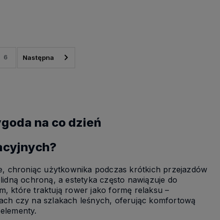
6
wygoda na co dzień
eacyjnych?
cie, chroniąc użytkownika podczas krótkich przejazdów
olidną ochroną, a estetyka często nawiązuje do
, które traktują rower jako formę relaksu –
ch czy na szlakach leśnych, oferując komfortową
 elementy.