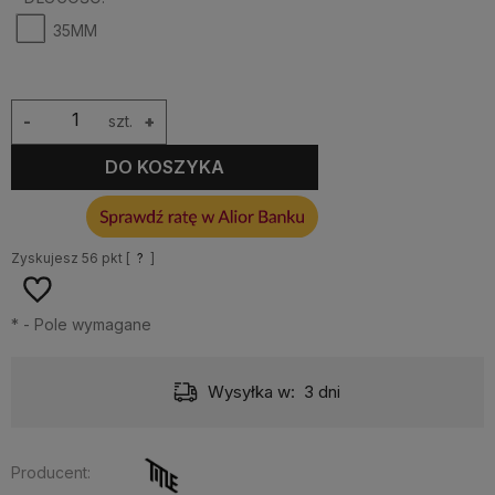
35MM
-
szt.
+
DO KOSZYKA
Zyskujesz
56
pkt [
?
]
*
- Pole wymagane
Wysyłka w:
3 dni
Producent: