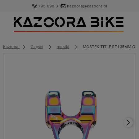
795 690 311
kazoora@kazoora.pl
Kazoora
Części
mostki
MOSTEK TITLE ST1 35MM OIL