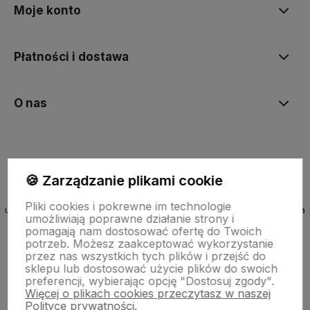
Moje konto
Płatności i dostawa
O nas
🍪 Zarządzanie plikami cookie
Kazoora Bike – sklep rowerowy na Ursynowie
Pliki cookies i pokrewne im technologie
ul. Kazury 2b, Warszawa (obok największej górki rowerowej Kazoora
umożliwiają poprawne działanie strony i
Bike park w Warszawie)
pomagają nam dostosować ofertę do Twoich
potrzeb. Możesz zaakceptować wykorzystanie
Rowery grawitacyjne: Dartmoor, NS Bikes, Marin
przez nas wszystkich tych plików i przejść do
Kaski MTB full-face: Leatt, Fox, Bell
sklepu lub dostosować użycie plików do swoich
Profesjonalna obsługa i serwis rowerowy
preferencji, wybierając opcję "Dostosuj zgody".
Wypożyczalnia rowerów
Więcej o plikach cookies przeczytasz w naszej
Polityce prywatności.