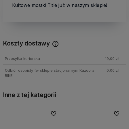
Kultowe mostki Title już w naszym sklepie!
Koszty dostawy
Cena nie zawiera ewentualnych kosztów płatności
Przesyłka kurierska
19,00 zł
Odbiór osobisty
(w sklepie stacjonarnym Kazoora
0,00 zł
BIKE)
Inne z tej kategorii
bionych
bionych
Do ulubionych
Do ulubionych
Do ulubi
Do ulubi