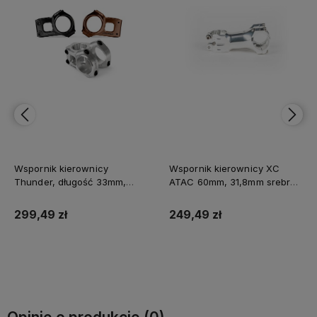
Wspornik kierownicy
Wspornik kierownicy XC
Thunder, długość 33mm,
ATAC 60mm, 31,8mm srebrny
średnica 35mm, CNC czarny
(towar nowy)
anodowany
299,49 zł
249,49 zł
Do koszyka
Do koszyka