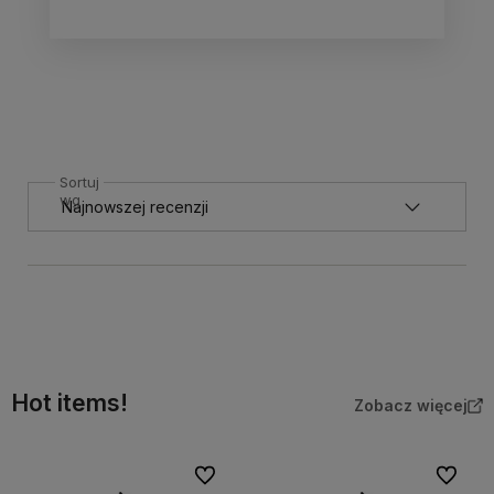
Sortuj
wg
Hot items!
Zobacz więcej
Do ulubionych
Do ulubi