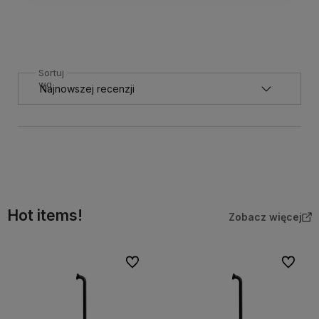
Sortuj
wg
Hot items!
Zobacz więcej
Do ulubionych
Do ulubi