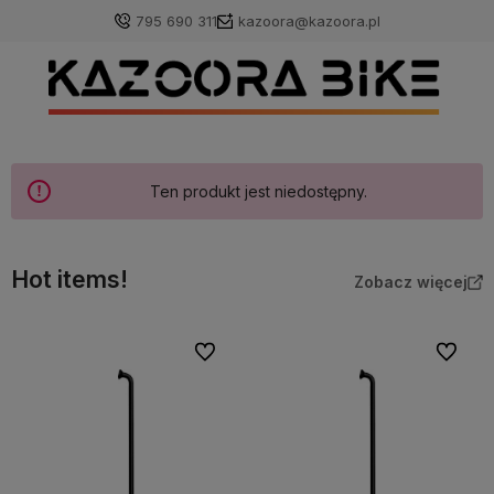
795 690 311
kazoora@kazoora.pl
Ten produkt jest niedostępny.
Hot items!
Zobacz więcej
Do ulubionych
Do ulubi