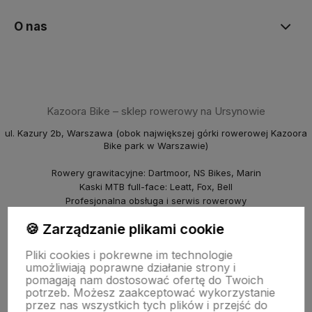
O nas
Kazoora Bike – sklep rowerowy na Ursynowie
ul. Kazury 2b, Warszawa (obok największej górki rowerowej Kazoora
Bike park w Warszawie)
Rowery grawitacyjne: Dartmoor, NS Bikes, Marin
Kaski MTB full-face: Leatt, Fox, Bell
Profesjonalna obsługa i serwis rowerowy
Wypożyczalnia rowerów
🍪 Zarządzanie plikami cookie
piBike – sklep rowerowy na Młocinach
Pliki cookies i pokrewne im technologie
ul. Farysa 60b, Warszawa
umożliwiają poprawne działanie strony i
pomagają nam dostosować ofertę do Twoich
Rowery crossowe i miejskie (Marin, NS Bikes, Polka)
potrzeb. Możesz zaakceptować wykorzystanie
Punkt odbioru i serwis
przez nas wszystkich tych plików i przejść do