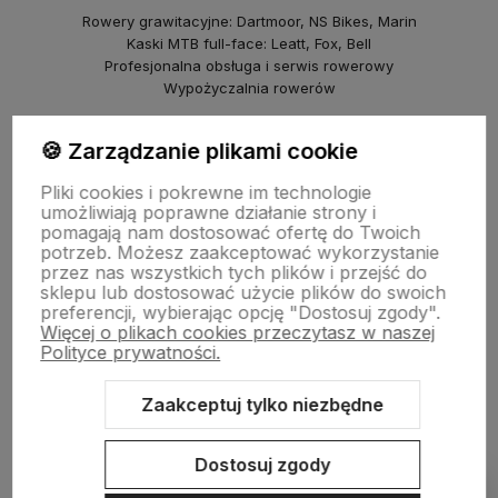
Rowery grawitacyjne: Dartmoor, NS Bikes, Marin
Kaski MTB full-face: Leatt, Fox, Bell
Profesjonalna obsługa i serwis rowerowy
Wypożyczalnia rowerów
piBike – sklep rowerowy na Młocinach
🍪 Zarządzanie plikami cookie
ul. Farysa 60b, Warszawa
Pliki cookies i pokrewne im technologie
Rowery crossowe i miejskie (Marin, NS Bikes, Polka)
umożliwiają poprawne działanie strony i
Punkt odbioru i serwis
pomagają nam dostosować ofertę do Twoich
© 2025 Kazoora BIKE & piBike. Wszelkie prawa zastrzeżone.
potrzeb. Możesz zaakceptować wykorzystanie
przez nas wszystkich tych plików i przejść do
sklepu lub dostosować użycie plików do swoich
preferencji, wybierając opcję "Dostosuj zgody".
Więcej o plikach cookies przeczytasz w naszej
Polityce prywatności.
Zaakceptuj tylko niezbędne
Sklep internetowy Shoper.pl
Szablon Shoper Modern 3.0™
od
GrowCommerce
Dostosuj zgody