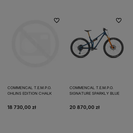
Do koszyka
Do koszyka
Do ulubionych
Do ulubi
COMMENCAL T.E.M.P.O.
COMMENCAL T.E.M.P.O.
OHLINS EDITION CHALK
SIGNATURE SPARKLY BLUE
18 730,00 zł
20 870,00 zł
Do koszyka
Do koszyka