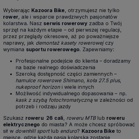
Wybierając
Kazoora Bike
, otrzymujesz nie tylko
rower
, ale i wsparcie prawdziwych pasjonatów
kolarstwa. Nasz
serwis rowerowy
zadba o Twój
sprzęt na każdym etapie – od pierwszej regulacji,
przez przeglądy okresowe, aż po poważniejsze
naprawy, jak
demontaż kasety rowerowej
czy
wymiana
suportu rowerowego
. Zapewniamy:
Profesjonalne podejście do klienta – doradzamy
na bazie realnego doświadczenia
Szeroką dostępność części zamiennych –
hamulce rowerowe Shimano
,
koła 27.5 plus
,
nukeproof horizon
i wiele innych
Możliwość indywidualnego dopasowania – np.
kask z szybą fotochromatyczną
w zależności od
potrzeb i rodzaju jazdy
Szukasz
roweru 26 cali
,
roweru MTB
lub
roweru
elektrycznego
do miasta? A może chcesz spróbować
sił w
downhill sport
lub
enduro
?
Kazoora Bike
to
miejsce, gdzie każda pasja kolarska zostanie