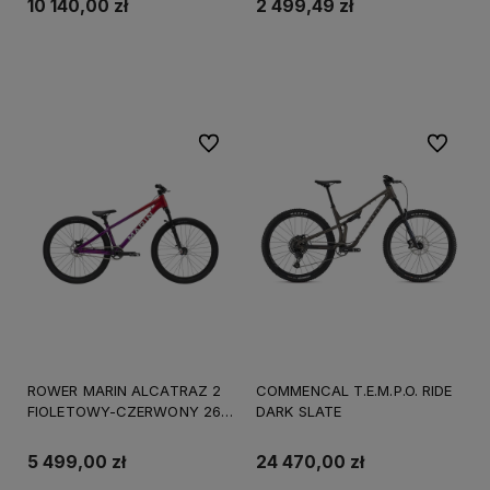
10 140,00 zł
2 499,49 zł
Do koszyka
Do koszyka
Do ulubionych
Do ulubi
ROWER MARIN ALCATRAZ 2
COMMENCAL T.E.M.P.O. RIDE
FIOLETOWY-CZERWONY 26"
DARK SLATE
Long 2026
5 499,00 zł
24 470,00 zł