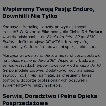
Wspieramy Twoją Pasję: Enduro,
Downhill i Nie Tylko
Kochasz adrenalinę i zjazdy po wymagających
trasach? W Kazoora Bike mamy dla Ciebie
DH Enduro
w wielu odsłonach – od
Blackbird Intro 29
po
BMC
Enduro
. Jeśli trenujesz
XC MTB
lub
rouvy mtb
,
pomożemy Ci dobrać odpowiedni sprzęt i akcesoria.
Marzysz o rowerze
enduro
, a może chcesz postawić
na
industry nine enduro 306
? Wspieramy budowę i
serwis wszystkich typów rowerów – od
enduro do 10
tys
po modele topowe. Dodatkowo, gdy planujesz
zawody i
dirty mtb
, pamiętaj, że oferujemy także
pomoc w doborze profesjonalnych odżywek i
suplementów w naszym sklepie.
Serwis, Doradztwo i Pełna Opieka
Posprzedażowa