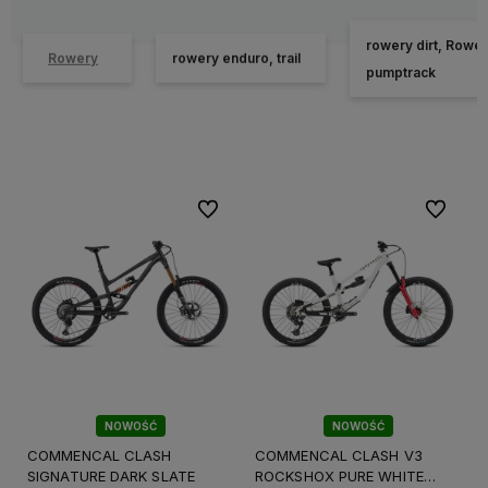
rowery dirt, Rower
Rowery
rowery enduro, trail
pumptrack
Do ulubionych
Do ulubi
NOWOŚĆ
NOWOŚĆ
COMMENCAL CLASH
COMMENCAL CLASH V3
SIGNATURE DARK SLATE
ROCKSHOX PURE WHITE