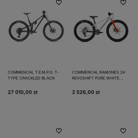
Do ulubionych
Do ulubi
COMMENCAL T.E.M.P.O. T-
COMMENCAL RAMONES 24
TYPE CRACKLED BLACK
REVOSHIFT PURE WHITE
2025
27 010,00 zł
2 526,00 zł
Do koszyka
Do koszyka
Do ulubionych
Do ulubi