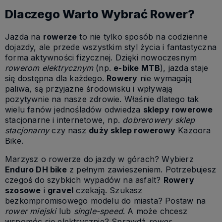
Dlaczego Warto Wybrać Rower?
Jazda na
rowerze
to nie tylko sposób na codzienne
dojazdy, ale przede wszystkim styl życia i fantastyczna
forma aktywności fizycznej. Dzięki nowoczesnym
rowerom elektrycznym
(np.
e-bike MTB
), jazda staje
się dostępna dla każdego.
Rowery
nie wymagają
paliwa, są przyjazne środowisku i wpływają
pozytywnie na nasze zdrowie. Właśnie dlatego tak
wielu fanów jednośladów odwiedza
sklepy rowerowe
stacjonarne i internetowe, np.
dobrerowery sklep
stacjonarny
czy nasz
duży sklep rowerowy
Kazoora
Bike.
Marzysz o rowerze do jazdy w górach? Wybierz
Enduro DH bike
z pełnym zawieszeniem. Potrzebujesz
czegoś do szybkich wypadów na asfalt?
Rowery
szosowe
i
gravel
czekają. Szukasz
bezkompromisowego modelu do miasta? Postaw na
rower miejski
lub
single-speed
. A może chcesz
wspomóc się elektrycznie? Sprawdź
rower