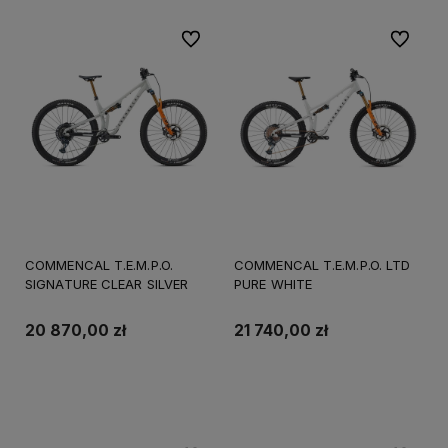
Do ulubionych
Do ulubi
COMMENCAL T.E.M.P.O.
COMMENCAL T.E.M.P.O. LTD
SIGNATURE CLEAR SILVER
PURE WHITE
20 870,00 zł
21 740,00 zł
Do koszyka
Do koszyka