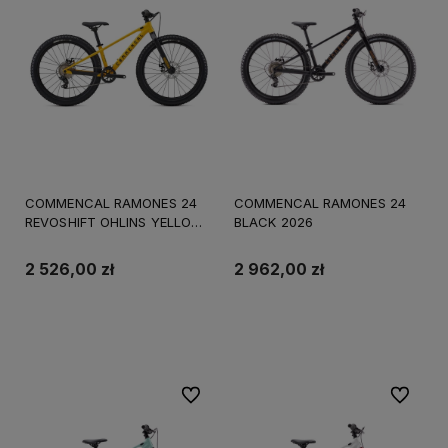
COMMENCAL RAMONES 24
COMMENCAL RAMONES 24
REVOSHIFT OHLINS YELLOW
BLACK 2026
2025
2 526,00 zł
2 962,00 zł
Do koszyka
Do koszyka
Do ulubionych
Do ulubi