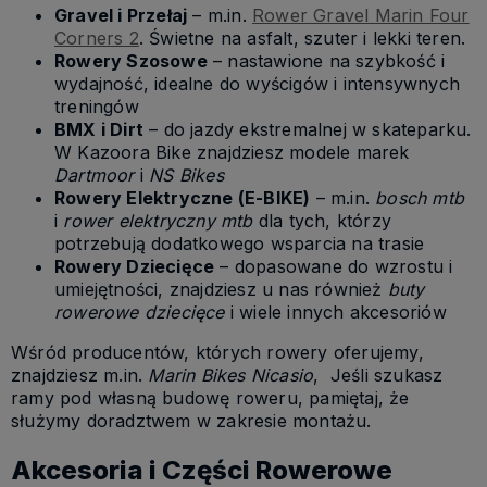
Gravel i Przełaj
– m.in.
Rower Gravel Marin Four
Corners 2
. Świetne na asfalt, szuter i lekki teren.
Rowery Szosowe
– nastawione na szybkość i
wydajność, idealne do wyścigów i intensywnych
treningów
BMX i Dirt
– do jazdy ekstremalnej w skateparku.
W Kazoora Bike znajdziesz modele marek
Dartmoor
i
NS Bikes
Rowery Elektryczne (E-BIKE)
– m.in.
bosch mtb
i
rower elektryczny mtb
dla tych, którzy
potrzebują dodatkowego wsparcia na trasie
Rowery Dziecięce
– dopasowane do wzrostu i
umiejętności, znajdziesz u nas również
buty
rowerowe dziecięce
i wiele innych akcesoriów
Wśród producentów, których rowery oferujemy,
znajdziesz m.in.
Marin Bikes Nicasio
, Jeśli szukasz
ramy pod własną budowę roweru, pamiętaj, że
służymy doradztwem w zakresie montażu.
Akcesoria i Części Rowerowe