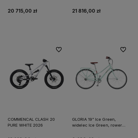
2027 PRE-ORDER 11 OCT
2026
20 715,00 zł
21 816,00 zł
Do koszyka
Do koszyka
Do ulubionych
Do ulubi
COMMENCAL CLASH 20
GLORIA 19" Ice Green,
PURE WHITE 2026
widelec Ice Green, rower
AUTHOR 2026