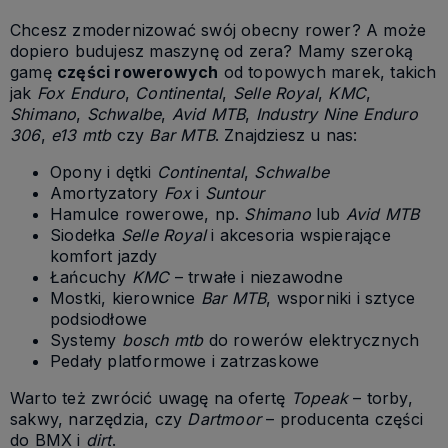
Chcesz zmodernizować swój obecny rower? A może
dopiero budujesz maszynę od zera? Mamy szeroką
gamę
części rowerowych
od topowych marek, takich
jak
Fox Enduro
,
Continental
,
Selle Royal
,
KMC
,
Shimano
,
Schwalbe
,
Avid MTB
,
Industry Nine Enduro
306
,
e13 mtb
czy
Bar MTB
. Znajdziesz u nas:
Opony i dętki
Continental
,
Schwalbe
Amortyzatory
Fox
i
Suntour
Hamulce rowerowe, np.
Shimano
lub
Avid MTB
Siodełka
Selle Royal
i akcesoria wspierające
komfort jazdy
Łańcuchy
KMC
– trwałe i niezawodne
Mostki, kierownice
Bar MTB
, wsporniki i sztyce
podsiodłowe
Systemy
bosch mtb
do rowerów elektrycznych
Pedały platformowe i zatrzaskowe
Warto też zwrócić uwagę na ofertę
Topeak
– torby,
sakwy, narzędzia, czy
Dartmoor
– producenta części
do BMX i
dirt
.